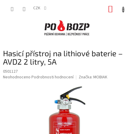
Přejít
NÁKUP
na
CZK
obsah
KOŠÍK
Hasicí přístroj na lithiové baterie –
AVD2 2 litry, 5A
0501127
Průměrné
Neohodnoceno
Podrobnosti hodnocení
Značka:
MOBIAK
hodnocení
produktu
je
0,0
z
5
hvězdiček.