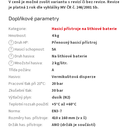
V ceně je možné zvolit variantu s revizí či bez revize. Revize
je platná 1 rok dle vyhlášky MV ČR č. 246/2001 Sb.
Doplňkové parametry
Kategorie
:
Hasicí přístroje na lithiové baterie
Hmotnost
:
4 kg
?
Druh HP
:
Přenosný hasicí přístroj
?
Hasicí schopnost
:
5A
?
Druh hasiva
:
Na lithiové baterie
?
Množství hasiva
:
2 kg/litr.
Třída požáru
:
A
Hasivo
:
Vermikulitová disperze
Pracovní tlak při 20°C
:
20 bar
Zkušební tlak
:
30 bar
Výtlačný plyn
:
dusík (N2)
Teplotní rozsah použití
:
+5°C až +60°C
Norma
:
EN3-7
Rozměry has. přístroje
:
410 x 160 mm (v x š)
Držák has. přístroje
:
ANO (držák je součástí)