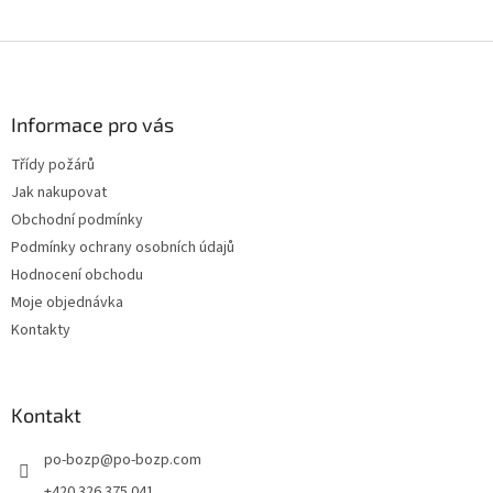
Z
á
p
a
Informace pro vás
t
Třídy požárů
í
Jak nakupovat
Obchodní podmínky
Podmínky ochrany osobních údajů
Hodnocení obchodu
Moje objednávka
Kontakty
Kontakt
po-bozp
@
po-bozp.com
+420 326 375 041