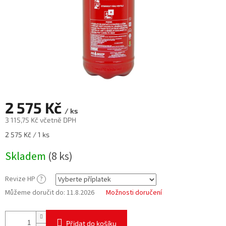
2 575 Kč
/ ks
3 115,75 Kč
včetně DPH
Měrná
2 575 Kč / 1 ks
cena:
Skladem
(8 ks)
Revize HP
?
Můžeme doručit do:
11.8.2026
Možnosti doručení
Přidat do košíku