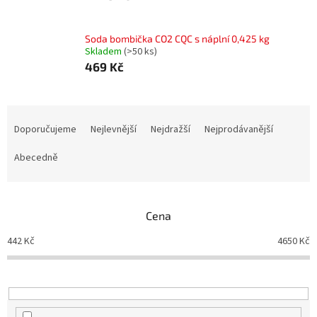
Soda bombička CO2 CQC s náplní 0,425 kg
Skladem
(>50 ks)
469 Kč
Ř
a
Doporučujeme
Nejlevnější
Nejdražší
Nejprodávanější
z
e
Abecedně
n
í
p
Cena
r
o
442
Kč
4650
Kč
d
u
k
t
ů