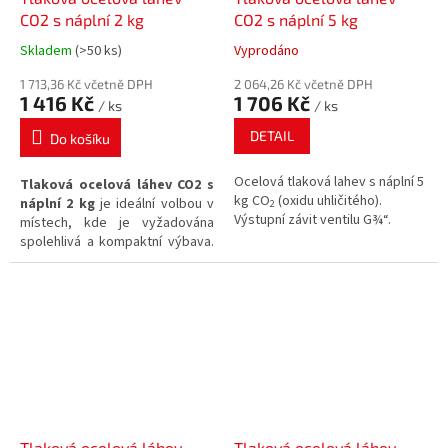
CO2 s náplní 2 kg
CO2 s náplní 5 kg
Skladem
(>50 ks)
Vyprodáno
Průměrné
Průměrné
hodnocení
hodnocení
1 713,36 Kč včetně DPH
2 064,26 Kč včetně DPH
produktu
produktu
1 416 Kč
1 706 Kč
/ ks
/ ks
je
je
5,0
5,0
DETAIL
Do košíku
z
z
5
5
Ocelová tlaková lahev s náplní 5
Tlaková ocelová láhev CO2 s
hvězdiček.
hvězdiček.
kg CO
(oxidu uhličitého).
náplní 2 kg
je ideální volbou v
2
Výstupní závit ventilu G¾“.
místech, kde je vyžadována
spolehlivá a kompaktní výbava.
Díky svým rozměrům je tato
ocelová nádoba
ideální volbou
pro instalaci v prostorech s
omezenou výškou.
Tlaková ocelová láhev
Tlaková ocelová láhev