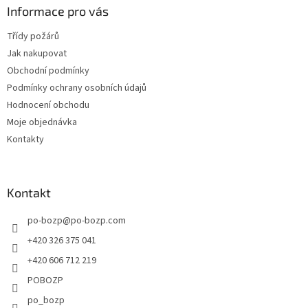
a
a
Informace pro vás
c
t
í
Třídy požárů
í
p
Jak nakupovat
r
v
Obchodní podmínky
k
Podmínky ochrany osobních údajů
y
Hodnocení obchodu
v
ý
Moje objednávka
p
Kontakty
i
s
u
Kontakt
po-bozp
@
po-bozp.com
+420 326 375 041
+420 606 712 219
POBOZP
po_bozp