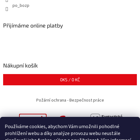
po_bozp
Přijímáme online platby
Nákupní košík
0
KS /
0 KČ
Požární ochrana - Bezpečnost práce
Používáme cookies, abychom Vám umožnili pohodlné
prohlížení webu a díky analýze provozu webu neustále