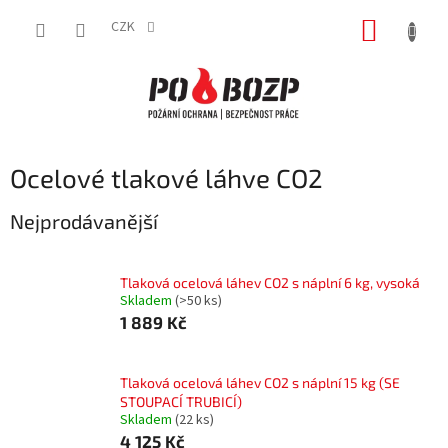
Přejít
NÁKUP
na
CZK
obsah
KOŠÍK
Ocelové tlakové láhve CO2
Nejprodávanější
Tlaková ocelová láhev CO2 s náplní 6 kg, vysoká
Skladem
(>50 ks)
1 889 Kč
Tlaková ocelová láhev CO2 s náplní 15 kg (SE
STOUPACÍ TRUBICÍ)
Skladem
(22 ks)
4 125 Kč