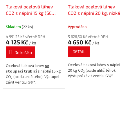
Tlaková ocelová láhev
Tlaková ocelová láhev
CO2 s náplní 15 kg (SE
CO2 s náplní 20 kg, nízká
STOUPACÍ TRUBICÍ)
Skladem
(22 ks)
Vyprodáno
4 991,25 Kč včetně DPH
5 626,50 Kč včetně DPH
4 125 Kč
4 650 Kč
/ ks
/ ks
DETAIL
Do košíku
Ocelová tlaková lahev s náplní
Ocelová tlaková lahev
se
20 kg CO
(oxidu uhličitého).
stoupací trubicí
s náplní 15 kg
2
Výstupní závit ventilu G¾“.
CO
(oxidu uhličitého). Výstupní
2
závit ventilu G¾“.