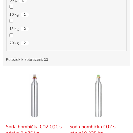
6 kg
2
10 kg
1
15 kg
2
20 kg
2
Položek k zobrazení:
11
V
ý
p
i
s
p
r
o
d
Soda bombička CO2 CQC s
Soda bombička CO2 s
u
náplní 0,425 kg
náplní 0,425 kg