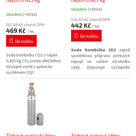
k
Skladem
(>50 ks)
Průměrné
t
Skladem
(>50 ks)
hodnocení
ů
534,82 Kč včetně DPH
produktu
442 Kč
567,49 Kč včetně DPH
/ ks
je
469 Kč
/ ks
5,0
Do košíku
z
Do košíku
5
Soda bombička CO2
zajistí
hvězdiček.
Soda bombička CO2 s náplní
spolehlivou přípravu perlivých
0,425 kg CO
(oxidu uhličitého).
nápojů ve vašem výrobníku
2
Výstupní ventil s upínacím
sady. Disponuje výstupním
systémem CQC.
závitem ventilu Tr 21 x 4 a
obsahuje
Množství plynu CO2
425 g
.
Tlaková ocelová láhev
Tlaková ocelová láhev