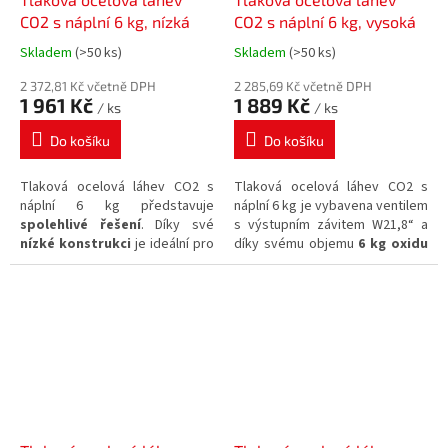
CO2 s náplní 6 kg, nízká
CO2 s náplní 6 kg, vysoká
Skladem
(>50 ks)
Skladem
(>50 ks)
Průměrné
Průměrné
hodnocení
hodnocení
2 372,81 Kč včetně DPH
2 285,69 Kč včetně DPH
produktu
produktu
1 961 Kč
1 889 Kč
/ ks
/ ks
je
je
5,0
5,0
Do košíku
Do košíku
z
z
5
5
Tlaková ocelová láhev CO2 s
Tlaková ocelová láhev CO2 s
hvězdiček.
hvězdiček.
náplní 6 kg představuje
náplní 6 kg je vybavena ventilem
spolehlivé řešení
. Díky své
s výstupním závitem W21,8“ a
nízké konstrukci
je ideální pro
díky svému objemu
6 kg oxidu
instalaci a skladování v
uhličitého
zajišťuje
prostorách s omezenou výškou.
dostatečnou kapacitu.