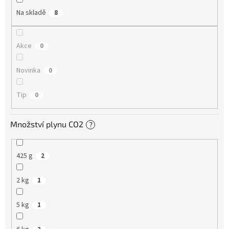
Na skladě
8
Akce
0
Novinka
0
Tip
0
Množství plynu CO2
?
425 g
2
2 kg
1
5 kg
1