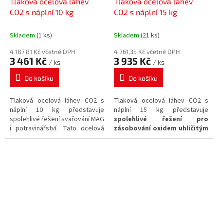
Tlaková ocelová láhev
Tlaková ocelová láhev
CO2 s náplní 10 kg
CO2 s náplní 15 kg
Skladem
(1 ks)
Skladem
(21 ks)
4 187,81 Kč včetně DPH
4 761,35 Kč včetně DPH
3 461 Kč
3 935 Kč
/ ks
/ ks
Do košíku
Do košíku
Tlaková ocelová láhev CO2 s
Tlaková ocelová láhev CO2 s
náplní 10 kg představuje
náplní 15 kg představuje
spolehlivé řešení svařování MAG
spolehlivé řešení pro
i potravinářství. Tato ocelová
zásobování oxidem uhličitým
láhev je vybavena ventilem s
s výstupním závitem ventilu
výstupním závitem G¾“ a
G¾“.
obsahuje
Množství plynu CO2:
10 kg
.