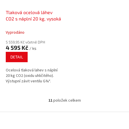
Tlaková ocelová láhev
CO2 s náplní 20 kg, vysoká
Vyprodáno
5 559,95 Kč včetně DPH
4 595 Kč
/ ks
DETAIL
Ocelová tlaková lahev s náplní
20 kg CO2 (oxidu uhličitého).
Výstupní závit ventilu G¾“.
11
položek celkem
O
v
l
Z
á
á
d
p