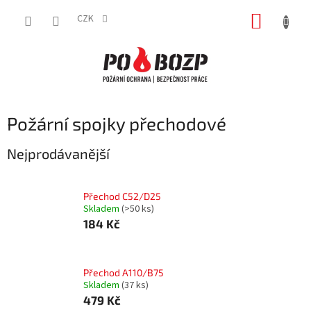
Přejít
NÁKUP
na
CZK
obsah
KOŠÍK
Požární spojky přechodové
Nejprodávanější
Přechod C52/D25
Skladem
(>50 ks)
184 Kč
Přechod A110/B75
Skladem
(37 ks)
479 Kč