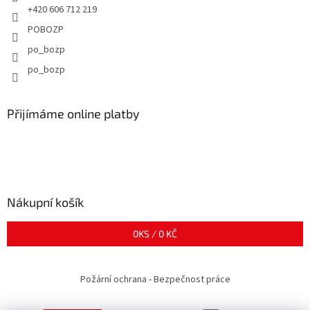
+420 606 712 219
POBOZP
po_bozp
po_bozp
Přijímáme online platby
Nákupní košík
0
KS /
0 KČ
Požární ochrana - Bezpečnost práce