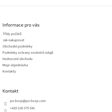
v
armaturami.
l
Z
á
á
d
p
a
a
Informace pro vás
c
t
í
Třídy požárů
í
p
Jak nakupovat
r
v
Obchodní podmínky
k
Podmínky ochrany osobních údajů
y
Hodnocení obchodu
v
ý
Moje objednávka
p
Kontakty
i
s
u
Kontakt
po-bozp
@
po-bozp.com
+420 326 375 041