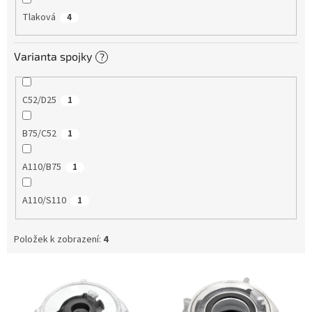
Tlaková
4
Varianta spojky
?
C52/D25
1
B75/C52
1
A110/B75
1
A110/S110
1
Položek k zobrazení:
4
V
ý
p