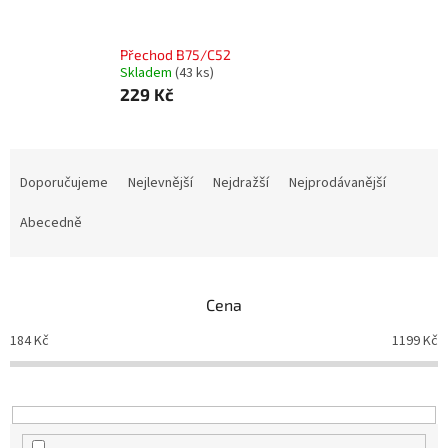
Přechod B75/C52
Skladem
(43 ks)
229 Kč
Ř
a
Doporučujeme
Nejlevnější
Nejdražší
Nejprodávanější
z
e
Abecedně
n
í
p
Cena
r
o
184
Kč
1199
Kč
d
u
k
t
ů