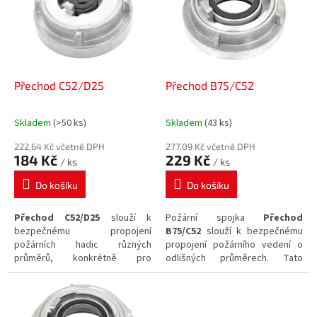
i
s
p
r
o
d
Přechod C52/D25
Přechod B75/C52
u
k
Skladem
(>50 ks)
Skladem
(43 ks)
Průměrné
Průměrné
t
hodnocení
hodnocení
ů
222,64 Kč včetně DPH
277,09 Kč včetně DPH
produktu
produktu
184 Kč
229 Kč
/ ks
/ ks
je
je
5,0
5,0
Do košíku
Do košíku
z
z
5
5
Přechod C52/D25
slouží k
Požární spojka
Přechod
hvězdiček.
hvězdiček.
bezpečnému propojení
B75/C52
slouží k bezpečnému
požárních hadic různých
propojení požárního vedení o
průměrů, konkrétně pro
odlišných průměrech. Tato
přechod z rozměru C52 na D25.
spojka je určena pro
sací i
Tato armatura je vyrobena z
tlakové
použití a je vyrobena z
odolné
slitiny hliníku
a je
odolné
slitiny hliníku
, čímž
určena pro
sací
i
tlakové
zajišťuje plnou kompatibilitu s