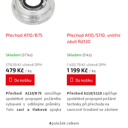
použití.
Přechod C52/D25
vaší požární technikou.
zajišťuje spolehlivou
kompatibilitu v rámci vašeho
požárního vybavení.
Přechod A110/B75
Přechod A110/S110, vnitřní
závit Rd130
Skladem
(37 ks)
Skladem
(5 ks)
579,59 Kč včetně DPH
1 450,79 Kč včetně DPH
479 Kč
1 199 Kč
/ ks
/ ks
Do košíku
Do košíku
Přechod A110/B75
umožňuje
Přechod A110/S110
zajišťuje
spolehlivé propojení požárního
spolehlivé propojení požární
vybavení s odlišnými průměry.
techniky při přechodu na
Tato
sací a tlaková
spojka
savicové šroubení se závitem
vyrobená ze
slitiny hliníku
ve
Rd130.
variantě A110/B75 zajistí rychlou
4
položek celkem
O
a bezpečnou manipulaci s