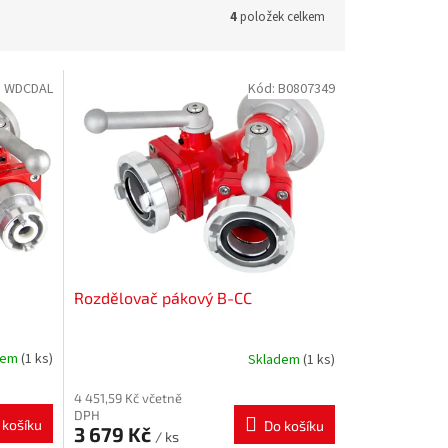
4
položek celkem
:
WDCDAL
Kód:
B0807349
Rozdělovač pákový B-CC
dem
(1 ks)
Skladem
(1 ks)
4 451,59 Kč včetně
DPH
 košíku
Do košíku
3 679 Kč
/ ks