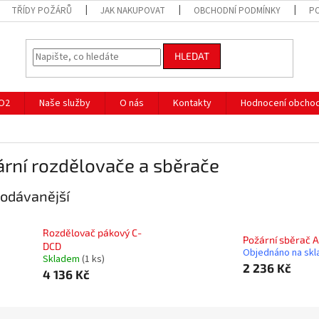
TŘÍDY POŽÁRŮ
JAK NAKUPOVAT
OBCHODNÍ PODMÍNKY
P
HLEDAT
CO2
Naše služby
O nás
Kontakty
Hodnocení obcho
rní rozdělovače a sběrače
odávanější
Rozdělovač pákový C-
Požární sběrač 
DCD
Objednáno na skl
Skladem
(1 ks)
2 236 Kč
4 136 Kč