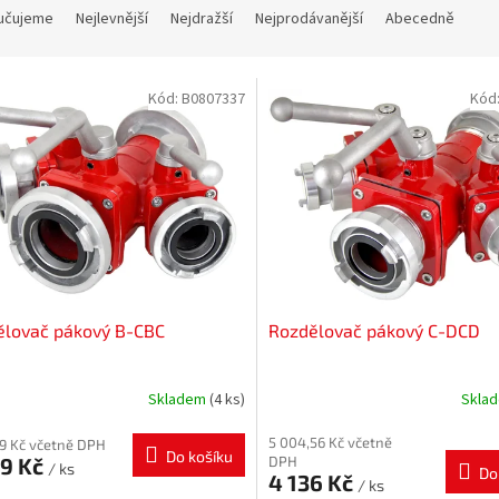
učujeme
Nejlevnější
Nejdražší
Nejprodávanější
Abecedně
Kód:
B0807337
Kód
ělovač pákový B-CBC
Rozdělovač pákový C-DCD
Skladem
(4 ks)
Skla
5 004,56 Kč včetně
39 Kč včetně DPH
Do košíku
59 Kč
DPH
/ ks
Do
4 136 Kč
/ ks