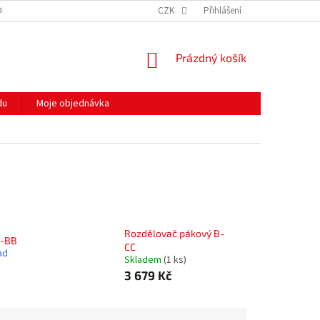
ODMÍNKY OCHRANY OSOBNÍCH ÚDAJŮ
CZK
HODNOCENÍ OBCHODU
Přihlášení
MOJE 
NÁKUPNÍ
Prázdný košík
KOŠÍK
du
Moje objednávka
Rozdělovač pákový B-
A-BB
CC
ad
Skladem
(1 ks)
3 679 Kč