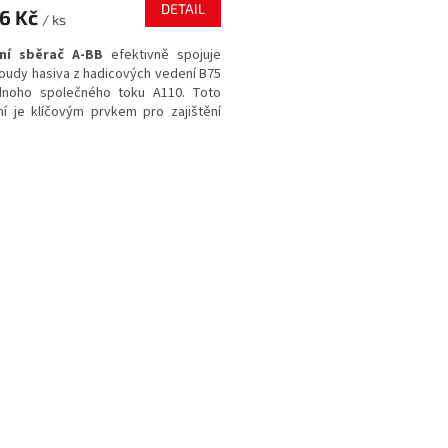
DETAIL
36 Kč
/ ks
ní sběrač A-BB
efektivně spojuje
oudy hasiva z hadicových vedení B75
dnoho společného toku A110. Toto
ní je klíčovým prvkem pro zajištění
hlivého přívodu vody
při zásazích
jících vysoký průtok.
O
v
l
á
d
a
c
í
p
r
v
k
y
v
ý
p