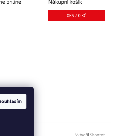
me online
Nákupní košík
0
KS /
0 KČ
Souhlasím
Vytvořil Shoptet