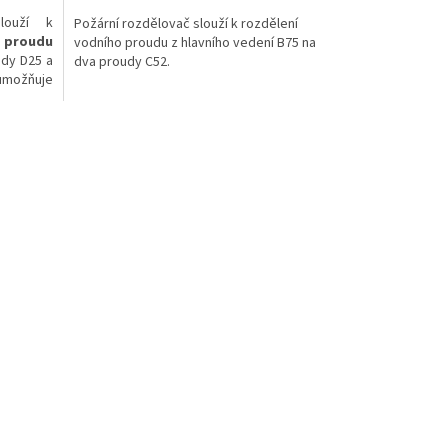
louží k
Požární rozdělovač slouží k rozdělení
o proudu
vodního proudu z hlavního vedení B75 na
udy D25 a
dva proudy C52.
 umožňuje
růtokem
 součástí