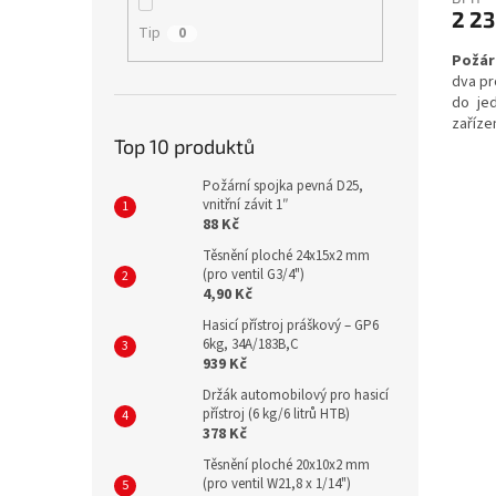
2 2
Tip
0
Požár
dva pr
do je
zaříze
spole
Top 10 produktů
vyžadu
Požární spojka pevná D25,
vnitřní závit 1″
88 Kč
Těsnění ploché 24x15x2 mm
(pro ventil G3/4")
4,90 Kč
Hasicí přístroj práškový – GP6
6kg, 34A/183B,C
939 Kč
Držák automobilový pro hasicí
přístroj (6 kg/6 litrů HTB)
378 Kč
Těsnění ploché 20x10x2 mm
(pro ventil W21,8 x 1/14")