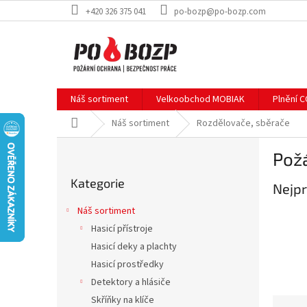
Přejít
+420 326 375 041
po-bozp@po-bozp.com
na
obsah
Náš sortiment
Velkoobchod MOBIAK
Plnění 
Domů
Náš sortiment
Rozdělovače, sběrače
P
Požá
o
Přeskočit
s
Kategorie
kategorie
Nejpr
t
r
Náš sortiment
a
Hasicí přístroje
n
Hasicí deky a plachty
n
í
Hasicí prostředky
p
Detektory a hlásiče
a
Skříňky na klíče
Ř