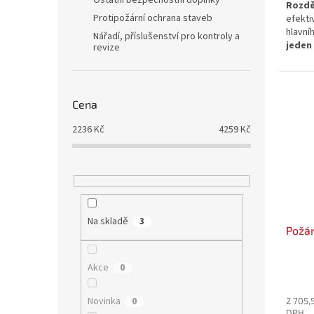
Ostatní bezpečnostní doplňky
Rozd
Protipožární ochrana staveb
efekt
hlavní
Nářadí, příslušenství pro kontroly a
jede
revize
předs
techni
průtok
Cena
2236
Kč
4259
Kč
Na skladě
3
Požár
Akce
0
Novinka
0
2 705,
DPH