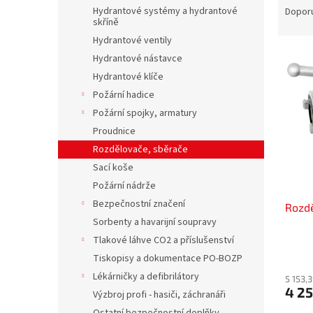
n
a
Hydrantové systémy a hydrantové
Dopor
e
skříně
z
l
e
Hydrantové ventily
V
n
Hydrantové nástavce
ý
í
Hydrantové klíče
p
p
Požární hadice
i
r
Požární spojky, armatury
s
o
Proudnice
p
d
r
u
Rozdělovače, sběrače
o
k
Sací koše
d
t
Požární nádrže
u
ů
Bezpečnostní značení
Rozd
k
Sorbenty a havarijní soupravy
t
ů
Tlakové láhve CO2 a příslušenství
Tiskopisy a dokumentace PO-BOZP
Lékárničky a defibrilátory
5 153,
4 2
Výzbroj profi - hasiči, záchranáři