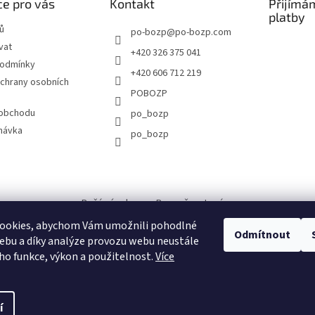
e pro vás
Kontakt
Přijímá
platby
ů
po-bozp
@
po-bozp.com
vat
+420 326 375 041
podmínky
+420 606 712 219
chrany osobních
POBOZP
 obchodu
po_bozp
návka
po_bozp
Požární ochrana - Bezpečnost práce
ookies, abychom Vám umožnili pohodlné
Odmítnout
ebu a díky analýze provozu webu neustále
eho funkce, výkon a použitelnost.
Více
í
CE
. Všechna práva vyhrazena.