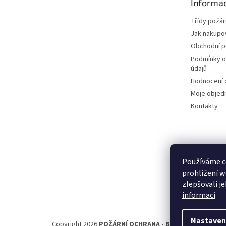
Informac
í
Třídy požár
Jak nakupo
Obchodní 
Podmínky o
údajů
Hodnocení
Moje objed
Kontakty
Používáme c
prohlížení w
zlepšovali j
informací
Nastaven
Copyright 2026
POŽÁRNÍ OCHRANA - BEZPEČNOST PRÁ