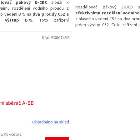
ělovač pákový B-CBC
slouží k
Rozdělovač pákový C-DCD s
ivnímu rozdělení vodního proudu z
efektivnímu rozdělení vodníh
ho vedení B75 na
dva proudy C52 a
z hlavního vedení C52 na dva pro
n výstup B75
. Toto zařízení
jeden výstup C52. Toto zařízení
tavuje nezbytnou součást požární
spolehlivou manipulaci s p
ky pro zajištění spolehlivé regulace
vody
při zásazích a je nezbytnou
Kód:
B0807452
u vody při zásahu.
požárního vybavení.
ní sběrač A-BB
Objednáno na sklad
56 Kč včetně