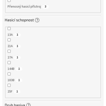
Přenosný hasicí přístroj
3
Hasicí schopnost
?
13A
1
21A
1
27A
1
144B
1
183B
1
25F
1
Druh hasiva
?