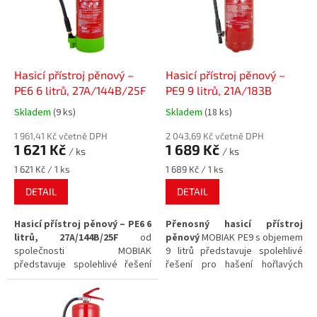
s
p
r
o
d
Hasicí přístroj pěnový –
Hasicí přístroj pěnový –
u
PE6 6 litrů, 27A/144B/25F
PE9 9 litrů, 21A/183B
k
Skladem
(9 ks)
Skladem
(18 ks)
Průměrné
Průměrné
t
hodnocení
hodnocení
ů
1 961,41 Kč včetně DPH
2 043,69 Kč včetně DPH
produktu
produktu
1 621 Kč
1 689 Kč
/ ks
/ ks
je
je
5,0
5,0
Měrná
Měrná
1 621 Kč / 1 ks
1 689 Kč / 1 ks
z
z
cena:
cena:
DETAIL
DETAIL
5
5
hvězdiček.
hvězdiček.
Hasicí přístroj pěnový – PE6 6
Přenosný hasicí přístroj
litrů, 27A/144B/25F
od
pěnový
MOBIAK PE9 s objemem
společnosti MOBIAK
9 litrů představuje spolehlivé
představuje spolehlivé řešení
řešení pro hašení hořlavých
pro hašení požárů
rostlinných i
kapalin, a to díky své
hasicí
živočišných tuků a olejů
.
schopnosti 21A, 183B
.