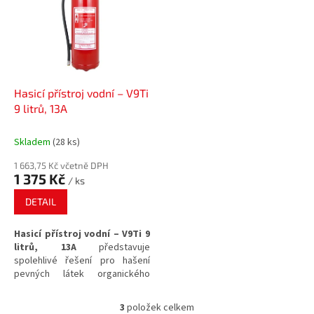
Hasicí přístroj vodní – V9Ti
9 litrů, 13A
Skladem
(28 ks)
1 663,75 Kč včetně DPH
1 375 Kč
/ ks
DETAIL
Hasicí přístroj vodní – V9Ti 9
litrů, 13A
představuje
spolehlivé řešení pro hašení
pevných látek organického
původu, které žhnou. Tento
Přenosný hasicí přístroj
od
3
položek celkem
O