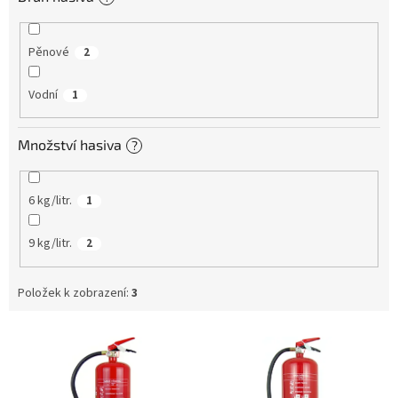
Pěnové
2
Vodní
1
Množství hasiva
?
6 kg/litr.
1
9 kg/litr.
2
Položek k zobrazení:
3
V
ý
p
i