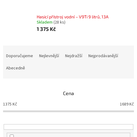
Hasicí přístroj vodní – V9Ti 9 litrů, 13A
Skladem
(28 ks)
1 375 Kč
Ř
a
Doporučujeme
Nejlevnější
Nejdražší
Nejprodávanější
z
e
Abecedně
n
í
p
Cena
r
o
1375
Kč
1689
Kč
d
u
k
t
ů