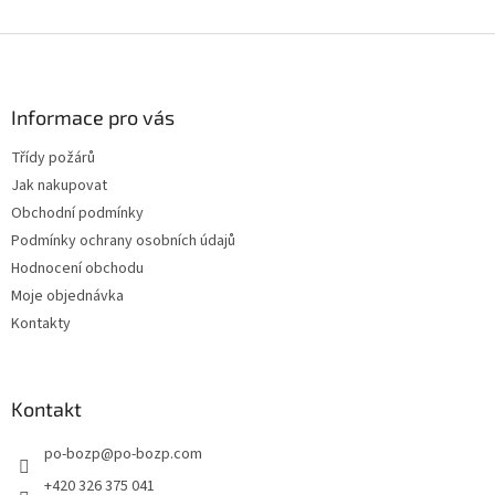
výrobce Hastex Haspr disponuje
v
hasicí schopností 13A.
l
Z
á
á
d
p
a
a
Informace pro vás
c
t
í
Třídy požárů
í
p
Jak nakupovat
r
v
Obchodní podmínky
k
Podmínky ochrany osobních údajů
y
Hodnocení obchodu
v
ý
Moje objednávka
p
Kontakty
i
s
u
Kontakt
po-bozp
@
po-bozp.com
+420 326 375 041