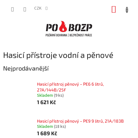
Přejít
NÁKUP
na
CZK
obsah
KOŠÍK
Hasicí přístroje vodní a pěnové
Nejprodávanější
Hasicí přístroj pěnový – PE6 6 litrů,
27A/144B/25F
Skladem
(9 ks)
1 621 Kč
Hasicí přístroj pěnový – PE9 9 litrů, 21A/183B
Skladem
(18 ks)
1 689 Kč