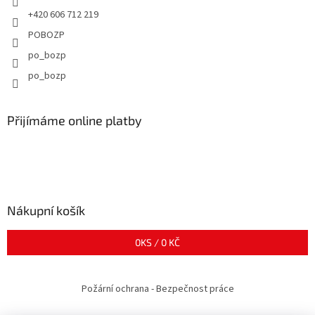
+420 606 712 219
POBOZP
po_bozp
po_bozp
Přijímáme online platby
Nákupní košík
0
KS /
0 KČ
Požární ochrana - Bezpečnost práce