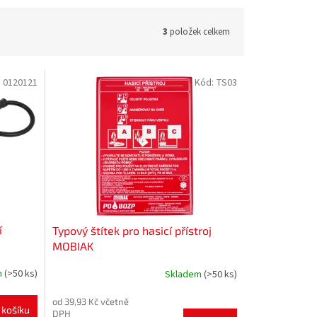
3
položek celkem
:
0120121
Kód:
TS03
í
Typový štítek pro hasicí přístroj
MOBIAK
m
(>50 ks)
Skladem
(>50 ks)
od 39,93 Kč včetně
 košíku
DPH