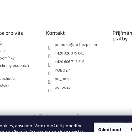
e pro vás
Kontakt
Přijímá
platby
ů
po-bozp
@
po-bozp.com
vat
+420 326 375 041
podmínky
+420 606 712 219
chrany osobních
POBOZP
 obchodu
po_bozp
návka
po_bozp
Požární ochrana - Bezpečnost práce
ookies, abychom Vám umožnili pohodlné
Odmítnout