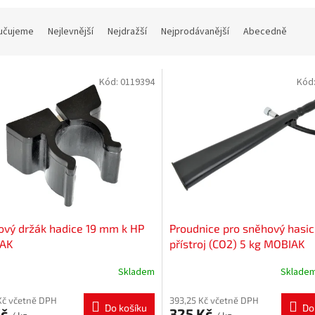
učujeme
Nejlevnější
Nejdražší
Nejprodávanější
Abecedně
Kód:
0119394
Kód
ový držák hadice 19 mm k HP
Proudnice pro sněhový hasic
AK
přístroj (CO2) 5 kg MOBIAK
Skladem
Sklade
Kč včetně DPH
393,25 Kč včetně DPH
Do košíku
Do
Kč
325 Kč