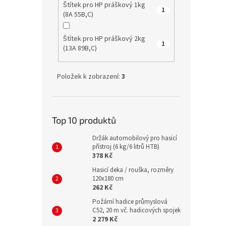
Štítek pro HP práškový 1kg
1
(8A 55B,C)
Štítek pro HP práškový 2kg
1
(13A 89B,C)
Položek k zobrazení:
3
Top 10 produktů
Držák automobilový pro hasicí
přístroj (6 kg/6 litrů HTB)
378 Kč
Hasicí deka / rouška, rozměry
120x180 cm
262 Kč
Požární hadice průmyslová
C52, 20 m vč. hadicových spojek
2 279 Kč