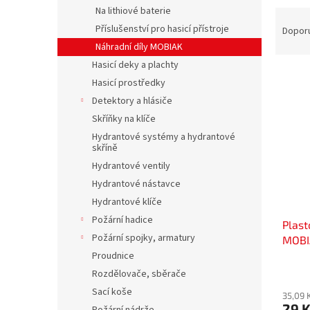
n
Na lithiové baterie
Ř
e
a
Příslušenství pro hasicí přístroje
Dopor
l
z
Náhradní díly MOBIAK
e
Hasicí deky a plachty
V
n
Hasicí prostředky
ý
í
Detektory a hlásiče
p
p
Skříňky na klíče
i
r
s
o
Hydrantové systémy a hydrantové
skříně
p
d
r
u
Hydrantové ventily
o
k
Hydrantové nástavce
d
t
Hydrantové klíče
u
ů
Požární hadice
Plast
k
Požární spojky, armatury
MOBI
t
Proudnice
ů
Rozdělovače, sběrače
Sací koše
35,09 
29 