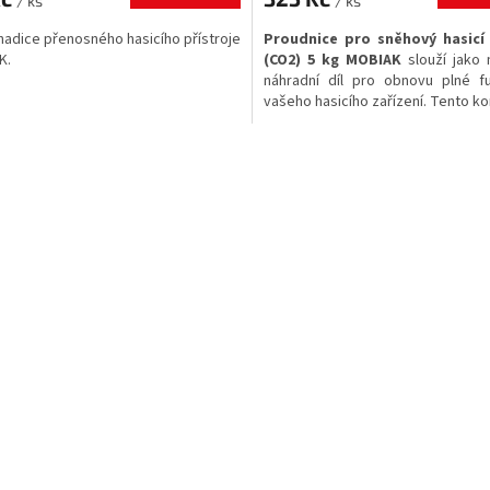
/ ks
/ ks
hadice přenosného hasicího přístroje
Proudnice pro sněhový hasicí 
K.
(CO2) 5 kg MOBIAK
slouží jako 
náhradní díl pro obnovu plné fu
vašeho hasicího zařízení. Tento 
je určen pro přímou výměnu u
5kg
značky MOBIAK
, čímž zajišťuje
O
aplikaci hasiva při zásahu.
v
l
á
d
a
c
í
p
r
v
k
y
v
ý
p
i