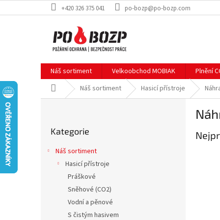
Přejít
+420 326 375 041
po-bozp@po-bozp.com
na
obsah
Náš sortiment
Velkoobchod MOBIAK
Plnění 
Domů
Náš sortiment
Hasicí přístroje
Náhr
P
Náh
o
Přeskočit
s
Kategorie
kategorie
Nejpr
t
r
Náš sortiment
a
Hasicí přístroje
n
Práškové
n
í
Sněhové (CO2)
p
Vodní a pěnové
a
S čistým hasivem