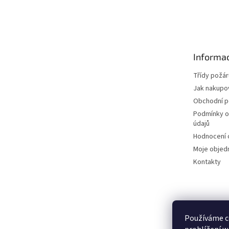
Z
á
p
a
t
Informac
í
Třídy požár
Jak nakupo
Obchodní 
Podmínky o
údajů
Hodnocení
Moje objed
Kontakty
Používáme c