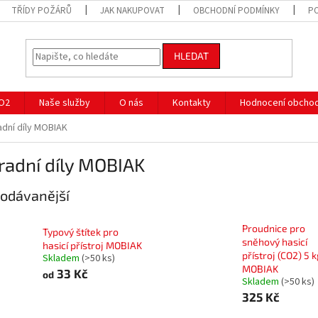
TŘÍDY POŽÁRŮ
JAK NAKUPOVAT
OBCHODNÍ PODMÍNKY
P
HLEDAT
CO2
Naše služby
O nás
Kontakty
Hodnocení obcho
adní díly MOBIAK
radní díly MOBIAK
odávanější
Proudnice pro
Typový štítek pro
sněhový hasicí
hasicí přístroj MOBIAK
přístroj (CO2) 5 
Skladem
(>50 ks)
MOBIAK
33 Kč
od
Skladem
(>50 ks)
325 Kč