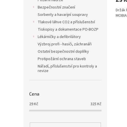
Požární nádrže
Bezpečnostní značení
Držák 
Sorbenty a havarijní soupravy
MOBIA
Tlakové láhve CO2 a příslušenství
Tiskopisy a dokumentace PO-BOZP
Lékárničky a defibrilátory
Výzbroj profi - hasiči, záchranáři
Ostatní bezpečnostní doplňky
Protipožární ochrana staveb
Nářadí, příslušenství pro kontroly a
revize
Cena
29
Kč
325
Kč