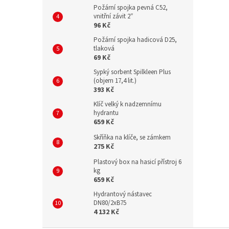
Požární spojka pevná C52,
vnitřní závit 2″
96 Kč
Požární spojka hadicová D25,
tlaková
69 Kč
Sypký sorbent Spilkleen Plus
(objem 17,4 lit.)
393 Kč
Klíč velký k nadzemnímu
hydrantu
659 Kč
Skříňka na klíče, se zámkem
275 Kč
Plastový box na hasicí přístroj 6
kg
659 Kč
Hydrantový nástavec
DN80/2xB75
4 132 Kč