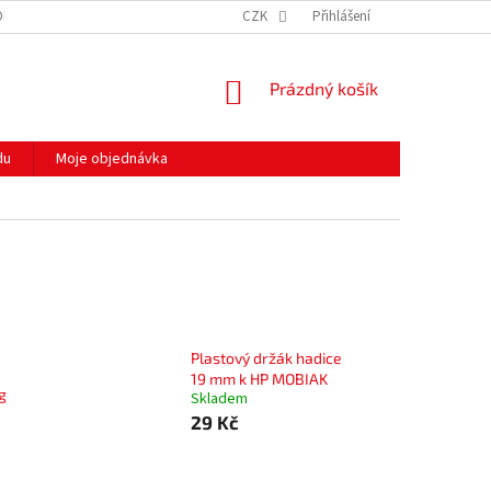
ODMÍNKY OCHRANY OSOBNÍCH ÚDAJŮ
CZK
HODNOCENÍ OBCHODU
Přihlášení
MOJE 
NÁKUPNÍ
Prázdný košík
KOŠÍK
du
Moje objednávka
Plastový držák hadice
19 mm k HP MOBIAK
kg
Skladem
29 Kč