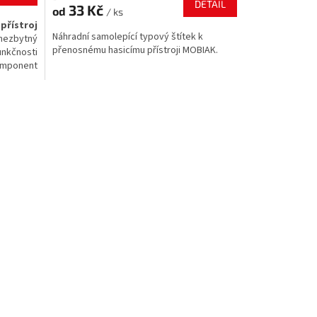
DETAIL
33 Kč
od
/ ks
přístroj
Náhradní samolepící typový štítek k
nezbytný
přenosnému hasicímu přístroji MOBIAK.
nkčnosti
komponent
 modelů
 správnou