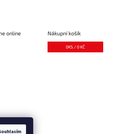
me online
Nákupní košík
0
KS /
0 KČ
Souhlasím