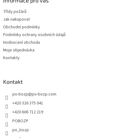
a
Informace pro vás
t
Třídy požárů
í
Jak nakupovat
Obchodní podmínky
Podmínky ochrany osobních údajů
Hodnocení obchodu
Moje objednávka
Kontakty
Kontakt
po-bozp
@
po-bozp.com
+420 326 375 041
+420 606 712 219
POBOZP
po_bozp