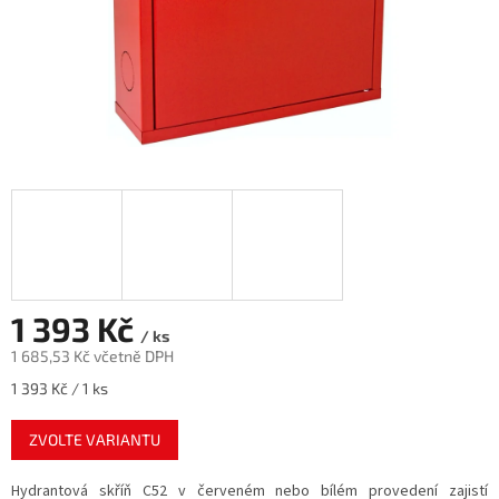
1 393 Kč
/ ks
1 685,53 Kč včetně DPH
Měrná
1 393 Kč / 1 ks
cena:
ZVOLTE VARIANTU
Hydrantová skříň C52 v červeném nebo bílém provedení zajistí