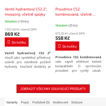
Ventil hydrantový C52 2",
Proudnice C52
mosazný, včetně spojky
kombinovaná, včetně
pevné spojky
Skladem
(>50 ks)
Průměrné
Skladem
(25 ks)
hodnocení
1 051,49 Kč včetně DPH
produktu
869 Kč
675,18 Kč včetně DPH
je
558 Kč
5,0
Do košíku
z
Do košíku
5
Ventil hydrantový C52 2"
hvězdiček.
Proudnice C52 kombinovaná
slouží jako spolehlivý přítokový
vám zajistí efektivní hašení
uzávěr pro nástěnné požární
kompaktním či sprchovým
hydranty. Součástí dodávky je
proudem pro rychlý zásah.
mosazné provedení včetně
Součástí balení je
požární
spojky ze slitiny hliníku
, které
spojka C52
pro snadné
umožňuje okamžitou instalaci v
připojení k hadicovému vedení.
rámci požárního zabezpečení
ZOBRAZIT VŠECHNY SOUVISEJÍCÍ PRODUKTY
objektů.
Varianty
Popis
Podobné (5)
Hodnocení
Diskuze