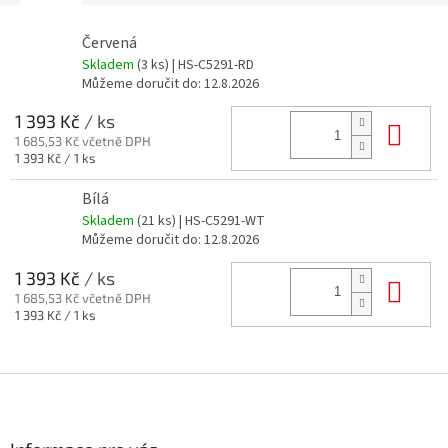
Červená
Skladem
(3 ks)
| HS-C5291-RD
Můžeme doručit do:
12.8.2026
1 393 Kč
/ ks
Do 
1 685,53 Kč včetně DPH
Měrná
1 393 Kč / 1 ks
cena:
Bílá
Skladem
(21 ks)
| HS-C5291-WT
Můžeme doručit do:
12.8.2026
1 393 Kč
/ ks
Do 
1 685,53 Kč včetně DPH
Měrná
1 393 Kč / 1 ks
cena:
Z
á
p