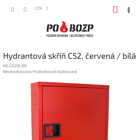
Přejít
NÁKUP
na
CZK
obsah
KOŠÍK
Hydrantová skříň C52, červená / bílá
HS-C5291-RD
Průměrné
Neohodnoceno
Podrobnosti hodnocení
hodnocení
produktu
je
0,0
z
5
hvězdiček.