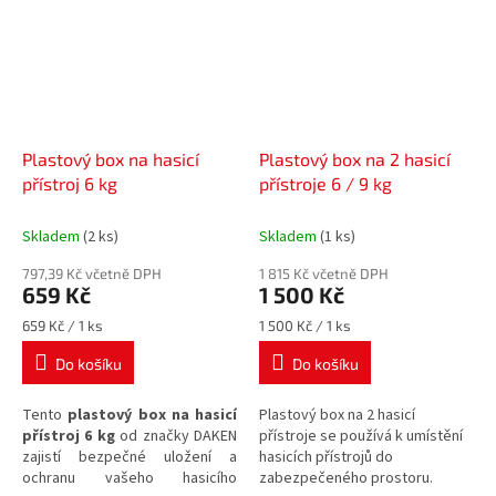
Plastový box na hasicí
Plastový box na 2 hasicí
přístroj 6 kg
přístroje 6 / 9 kg
Skladem
(2 ks)
Skladem
(1 ks)
797,39 Kč včetně DPH
1 815 Kč včetně DPH
659 Kč
1 500 Kč
Měrná
Měrná
659 Kč / 1 ks
1 500 Kč / 1 ks
cena:
cena:
Do košíku
Do košíku
Tento
plastový box na hasicí
Plastový box na 2 hasicí
přístroj 6 kg
od značky DAKEN
přístroje se používá k umístění
zajistí bezpečné uložení a
hasicích přístrojů do
ochranu vašeho hasicího
zabezpečeného prostoru
.