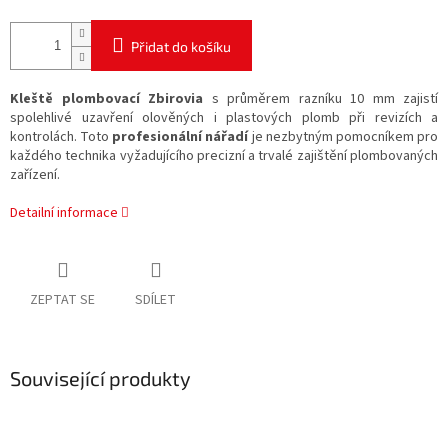
Přidat do košíku
Kleště plombovací Zbirovia
s průměrem razníku 10 mm zajistí
spolehlivé uzavření olověných i plastových plomb při revizích a
kontrolách. Toto
profesionální nářadí
je nezbytným pomocníkem pro
každého technika vyžadujícího precizní a trvalé zajištění plombovaných
zařízení.
Detailní informace
ZEPTAT SE
SDÍLET
Související produkty