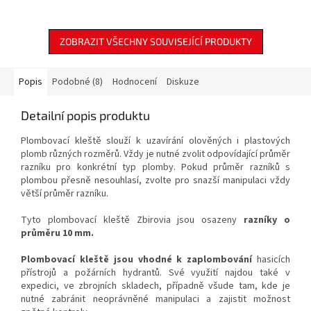
zařízení před vnějšími vlivy.
Odolná konstrukce
je
navržena pro spolehlivé
umístění přístroje v
ZOBRAZIT VŠECHNY SOUVISEJÍCÍ PRODUKTY
zabezpečených prostorách.
Popis
Podobné (8)
Hodnocení
Diskuze
Detailní popis produktu
Plombovací kleště slouží k uzavírání olověných i plastových
plomb různých rozměrů. Vždy je nutné zvolit odpovídající průměr
razníku pro konkrétní typ plomby. Pokud průměr razníků s
plombou přesně nesouhlasí, zvolte pro snazší manipulaci vždy
větší průměr razníku.
Tyto plombovací kleště Zbirovia jsou osazeny
razníky o
průměru 10 mm.
Plombovací kleště jsou vhodné k zaplombování
hasicích
přístrojů a požárních hydrantů. Své využití najdou také v
expedici, ve zbrojních skladech, případně všude tam, kde je
nutné zabránit neoprávněné manipulaci a zajistit možnost