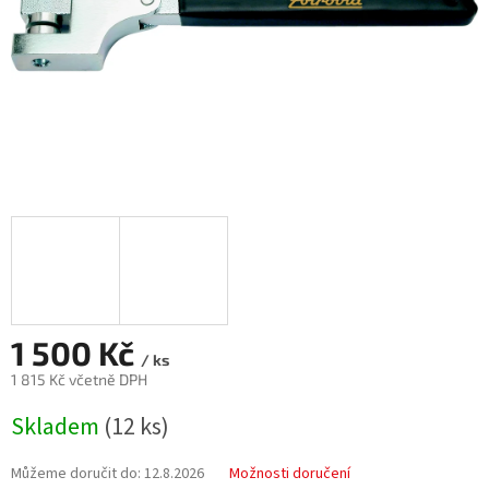
1 500 Kč
/ ks
1 815 Kč včetně DPH
Měrná
Skladem
(12 ks)
cena:
Můžeme doručit do:
12.8.2026
Možnosti doručení