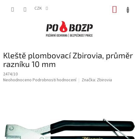
Přejít
NÁKUP
na
CZK
obsah
KOŠÍK
Kleště plombovací Zbirovia, průměr
razníku 10 mm
2474/10
Průměrné
Neohodnoceno
Podrobnosti hodnocení
Značka:
Zbirovia
hodnocení
produktu
je
0,0
z
5
hvězdiček.