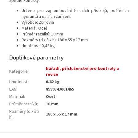
zpětné kontroly.
Určeno pro zaplombování hasicích přístrojů, požárních
hydrantů a dalších zařízení.
Výrobce: Zbirovia
Materiál: Ocel
Průměr razníků: 10 mm
Rozměry (d x š x h)
:
180 x 55 x 17 mm
Hmotnost: 0,42 kg
Doplňkové parametry
Nářadí, příslušenství pro kontroly a
Kategorie
:
revize
Hmotnost
:
0.42 kg
EAN
:
8590343001465
Materiál
:
Ocel
Průměr razníků
:
10 mm
Rozměry (d x š x
180 x 55 x 17 mm
h)
:
Z