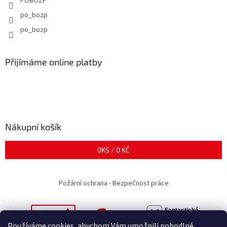
POBOZP
po_bozp
po_bozp
Přijímáme online platby
Nákupní košík
0
KS /
0 KČ
Požární ochrana - Bezpečnost práce
Používáme cookies, abychom Vám umožnili pohodlné