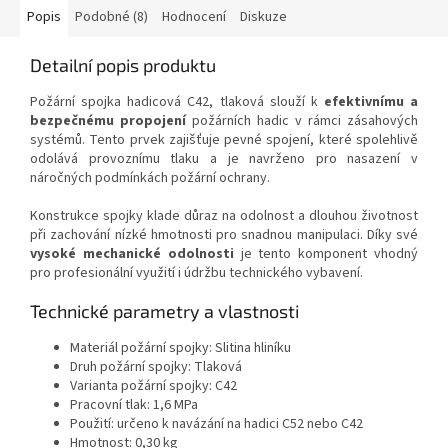
situacích.
budovách i v terénu.
Popis
Podobné (8)
Hodnocení
Diskuze
Detailní popis produktu
Požární spojka hadicová C42, tlaková slouží k
efektivnímu a
bezpečnému propojení
požárních hadic v rámci zásahových
systémů. Tento prvek zajišťuje pevné spojení, které spolehlivě
odolává provoznímu tlaku a je navrženo pro nasazení v
náročných podmínkách požární ochrany.
Konstrukce spojky klade důraz na odolnost a dlouhou životnost
při zachování nízké hmotnosti pro snadnou manipulaci. Díky své
vysoké mechanické odolnosti
je tento komponent vhodný
pro profesionální využití i údržbu technického vybavení.
Technické parametry a vlastnosti
Materiál požární spojky: Slitina hliníku
Druh požární spojky: Tlaková
Varianta požární spojky: C42
Pracovní tlak: 1,6 MPa
Použití: určeno k navázání na hadici C52 nebo C42
Hmotnost: 0,30 kg