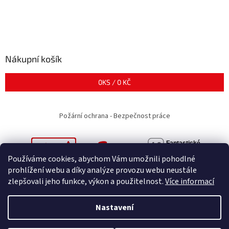
Nákupní košík
0
KS /
0 KČ
Požární ochrana - Bezpečnost práce
Používáme cookies, abychom Vám umožnili pohodlné
prohlížení webu a díky analýze provozu webu neustále
zlepšovali jeho funkce, výkon a použitelnost.
Více informací
Vytvořil Shoptet
Nastavení