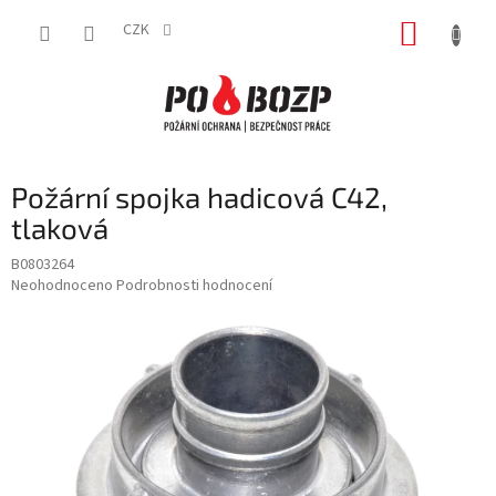
Přejít
NÁKUP
na
CZK
obsah
KOŠÍK
Požární spojka hadicová C42,
tlaková
B0803264
Průměrné
Neohodnoceno
Podrobnosti hodnocení
hodnocení
produktu
je
0,0
z
5
hvězdiček.