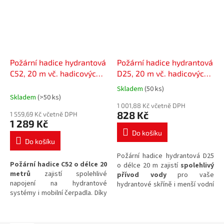
Požární hadice hydrantová
Požární hadice hydrantová
C52, 20 m vč. hadicových
D25, 20 m vč. hadicových
spojek
spojek
Skladem
(50 ks)
Průměrné
Skladem
(>50 ks)
hodnocení
1 001,88 Kč včetně DPH
produktu
828 Kč
1 559,69 Kč včetně DPH
je
1 289 Kč
5,0
Do košíku
z
Do košíku
5
Požární hadice hydrantová D25
hvězdiček.
Požární hadice C52 o délce 20
o délce 20 m zajistí
spolehlivý
metrů
zajistí spolehlivé
přívod vody
pro vaše
napojení na hydrantové
hydrantové skříně i menší vodní
systémy i mobilní čerpadla. Díky
čerpadla. Tato
hadice včetně
dodávaným
hadicovým
spojek
je navržena pro rychlou
spojkám
je připravena k
instalaci a okamžité použití při
okamžitému použití v krizových
řešení požární ochrany v