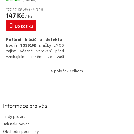
177,87 Kč včetně DPH
147 Kč
/ ks
Do košíku
Požární hlásič a detektor
kouře TSS910B
značky EMOS
zajistí včasné varování před
vznikajícím ohněm ve vaší
domácnosti. Tento model
nevyžaduje žádnou instalaci do
5
položek celkem
O
systému.
Životnost přístroje 10
v
let.
l
Z
á
á
d
p
a
a
Informace pro vás
c
t
í
Třídy požárů
í
p
Jak nakupovat
r
v
Obchodní podmínky