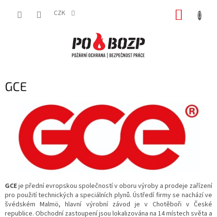
Přejít
NÁKUP
na
CZK
obsah
KOŠÍK
GCE
GCE
je přední evropskou společností v oboru výroby a prodeje zařízení
pro použití technických a speciálních plynů. Ústředí firmy se nachází ve
švédském Malmö, hlavní výrobní závod je v Chotěboři v České
republice. Obchodní zastoupení jsou lokalizována na 14 místech světa a