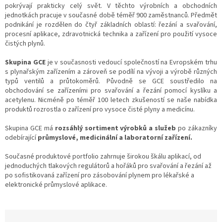
pokrývají prakticky celý svět. V těchto výrobních a obchodních
jednotkách pracuje v současné době téměř 900 zaměstnanců. Předmět
podnikání je rozdělen do čtyř základních oblastí: řezání a svařování,
procesní aplikace, zdravotnická technika a zařízení pro použití vysoce
čistých plynů.
Skupina GCE
je v současnosti vedoucí společností na Evropském trhu
s plynařským zařízením a zároveň se podílí na vývoji a výrobě různých
typů ventilů a průtokoměrů. Původně se GCE soustředilo na
obchodování se zařízeními pro svařování a řezání pomocí kyslíku a
acetylenu. Nicméně po téměř 100 letech zkušeností se naše nabídka
produktů rozrostla o zařízení pro vysoce čisté plyny a medicínu.
Skupina GCE má
rozsáhlý sortiment výrobků a služeb
po zákazníky
odebírající
průmyslové, medicinální a laboratorní zařízení.
Současné produktové portfolio zahrnuje širokou škálu aplikací, od
jednoduchých tlakových regulátorů a hořáků pro svařování a řezání až
po sofistikovaná zařízení pro zásobování plynem pro lékařské a
elektronické průmyslové aplikace.
Ř