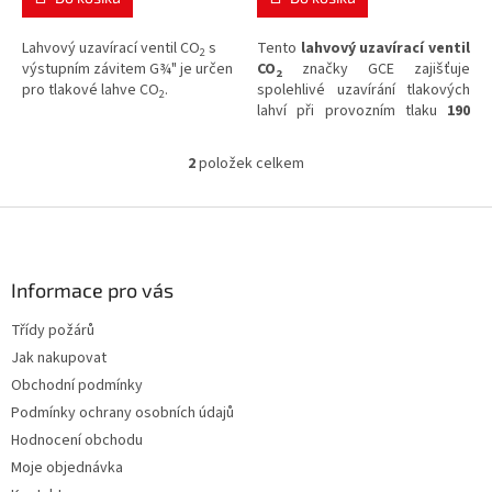
Lahvový uzavírací ventil CO
s
Tento
lahvový uzavírací ventil
2
výstupním závitem G¾"
je určen
CO
značky GCE zajišťuje
2
pro tlakové lahve CO
.
spolehlivé uzavírání tlakových
2
lahví při provozním tlaku
190
bar
. Ventil disponuje výstupním
závitem
W21,8 x 1/14"
a
2
položek celkem
O
vstupním závitem
25E
pro
v
bezpečné využití v systémech
l
Z
technických plynů.
á
á
d
p
a
a
Informace pro vás
c
t
í
Třídy požárů
í
p
Jak nakupovat
r
v
Obchodní podmínky
k
Podmínky ochrany osobních údajů
y
Hodnocení obchodu
v
ý
Moje objednávka
p