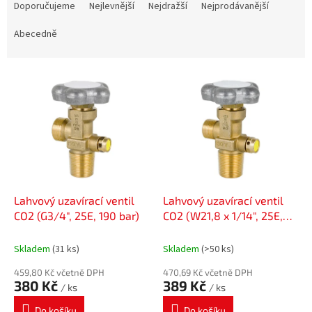
a
Doporučujeme
Nejlevnější
Nejdražší
Nejprodávanější
z
e
Abecedně
n
í
V
p
ý
r
p
o
i
d
s
u
p
k
r
t
o
ů
d
Lahvový uzavírací ventil
Lahvový uzavírací ventil
u
CO2 (G3/4", 25E, 190 bar)
CO2 (W21,8 x 1/14", 25E,
k
190 bar)
t
Skladem
(31 ks)
Skladem
(>50 ks)
ů
459,80 Kč včetně DPH
470,69 Kč včetně DPH
380 Kč
389 Kč
/ ks
/ ks
Do košíku
Do košíku