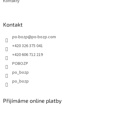
Kontakty
i
s
u
Kontakt
po-bozp
@
po-bozp.com
+420 326 375 041
+420 606 712 219
POBOZP
po_bozp
po_bozp
Přijímáme online platby