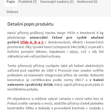
okamžitému zásahu.
nouze neustále po ruce.
Popis
Podobné (7)
Související soubory (1)
Hodnocení (2)
Diskuze
Detailní popis produktu
Hasicí přístroj práškový Hastex Haspr P6Te o hmotnosti 6 kg
představuje
univerzální řešení pro rychlé uhašení
požárů
třídy A, B a C
v domácnostech, dílnách i komerčních
prostorách. Díky vysoké hasicí schopnosti 34A/183B,C si poradí s
hořícími pevnými látkami, kapalinami i plyny, což z něj činí
základní prvek vaší požární ochrany.
Tento přenosný přístroj využijete také při hašení elektrických
zařízení pod napětím do 1000 V. Provozní stav snadno ověříte
pohledem na manometr integrovaný přímo do ventilu. Robustní
konstrukce je certifikována podle normy EN3-7 a
v balení
naleznete i praktický držák
, který zajistí přístroj proti pádu či
nechtěnému pohybu.
Při objednávce si můžete vybrat variantu s revizí nebo bez ní.
Pokud zvolíte variantu s revizí, obdržíte přístroj včetně platného
kontrolního štítku a dokladu o provedené kontrole v souladu s