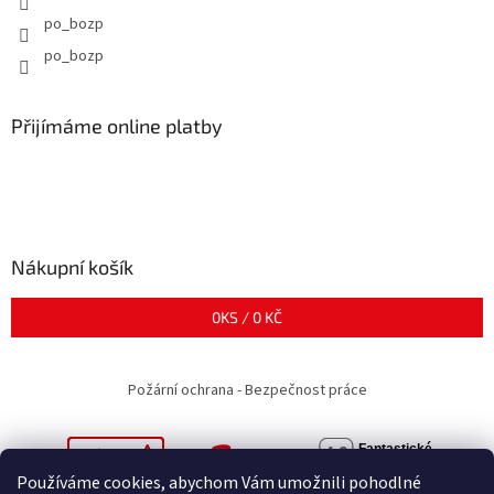
po_bozp
po_bozp
Přijímáme online platby
Nákupní košík
0
KS /
0 KČ
Požární ochrana - Bezpečnost práce
Používáme cookies, abychom Vám umožnili pohodlné