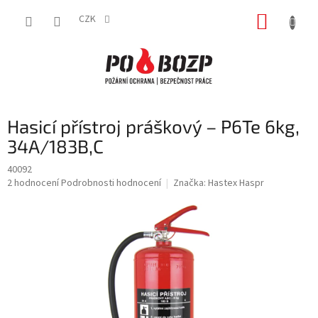
Přejít
NÁKUP
na
CZK
obsah
KOŠÍK
Hasicí přístroj práškový – P6Te 6kg,
34A/183B,C
40092
Průměrné
2 hodnocení
Podrobnosti hodnocení
Značka:
Hastex Haspr
hodnocení
produktu
je
5,0
z
5
hvězdiček.