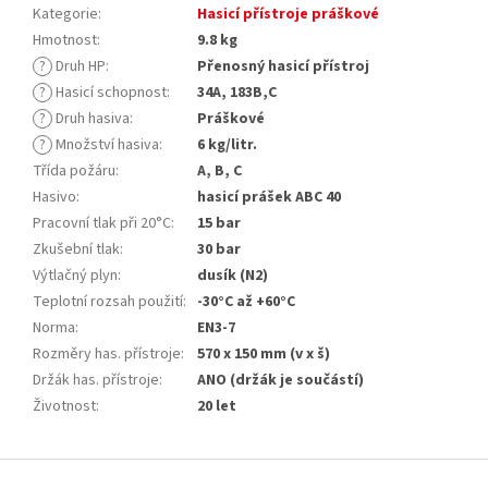
Kategorie
:
Hasicí přístroje práškové
Hmotnost
:
9.8 kg
?
Druh HP
:
Přenosný hasicí přístroj
?
Hasicí schopnost
:
34A, 183B,C
?
Druh hasiva
:
Práškové
?
Množství hasiva
:
6 kg/litr.
Třída požáru
:
A, B, C
Hasivo
:
hasicí prášek ABC 40
Pracovní tlak při 20°C
:
15 bar
Zkušební tlak
:
30 bar
Výtlačný plyn
:
dusík (N2)
Teplotní rozsah použití
:
-30°C až +60°C
Norma
:
EN3-7
Rozměry has. přístroje
:
570 x 150 mm (v x š)
Držák has. přístroje
:
ANO (držák je součástí)
Životnost
:
20 let
Z