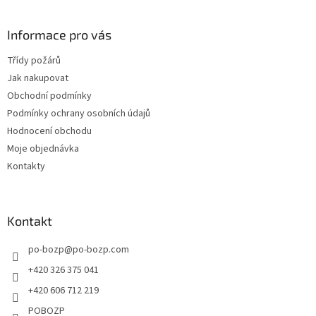
á
p
a
Informace pro vás
t
Třídy požárů
í
Jak nakupovat
Obchodní podmínky
Podmínky ochrany osobních údajů
Hodnocení obchodu
Moje objednávka
Kontakty
Kontakt
po-bozp
@
po-bozp.com
+420 326 375 041
+420 606 712 219
POBOZP