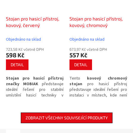
Stojan pro hasicí přístroj,
Stojan pro hasicí přístroj,
kovový, červený
kovový, chromový
Objednáno na sklad
Objednáno na sklad
723,58 Kč včetně DPH
673,97 Kč včetně DPH
598 Kč
557 Kč
DETAIL
DETAIL
Stojan pro hasicí přístroj
Tento
kovový chromový
značky MOBIAK
představuje
stojan
pro hasicí přístroj
ideální řešení pro stabilní
představuje ideální řešení pro
umístění hasicí techniky v
instalaci v místech, kde není
prostorech, kde
není možné
možné nebo žádoucí vrtání do
nebo žádoucí vrtání do zdiva
.
zdi. Díky své konstrukci zajistí
Tento odolný kovový stojan v
stabilitu a snadnou
červeném provedení zajistí, že
dostupnost
hasicího
ZOBRAZIT VŠECHNY SOUVISEJÍCÍ PRODUKTY
bude váš hasicí přístroj vždy
prostředku přímo tam, kde jej
dostupný a připravený k
potřebujete mít v případě