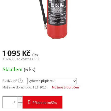
1 095 Kč
/ ks
1 324,95 Kč
včetně DPH
Měrná
Skladem
(6 ks)
cena:
Revize HP
?
Můžeme doručit do:
11.8.2026
Možnosti doručení
Přidat do košíku