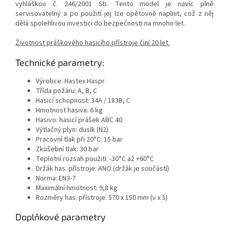
vyhláškou č. 246/2001 Sb. Tento model je navíc plně
servisovatelný a po použití jej lze opětovně naplnit, což z něj
dělá spolehlivou investici do bezpečnosti na mnoho let.
Životnost práškového hasicího přístroje činí 20 let.
Technické parametry:
Výrobce:
Hastex Haspr
Třída požáru: A, B, C
Hasicí schopnost: 34A / 183B, C
Hmotnost hasiva: 6 kg
Hasivo:
hasicí prášek ABC 40
Výtlačný plyn: dusík (N2)
Pracovní tlak při 20°C: 15 bar
Zkušební tlak: 30 bar
Teplotní rozsah použití: -30°C až +60°C
Držák has. přístroje: ANO (držák je součástí)
Norma: EN3-7
Maximální hmotnost: 9,8 kg
Rozměry has. přístroje: 570 x 150 mm (v x š)
Doplňkové parametry