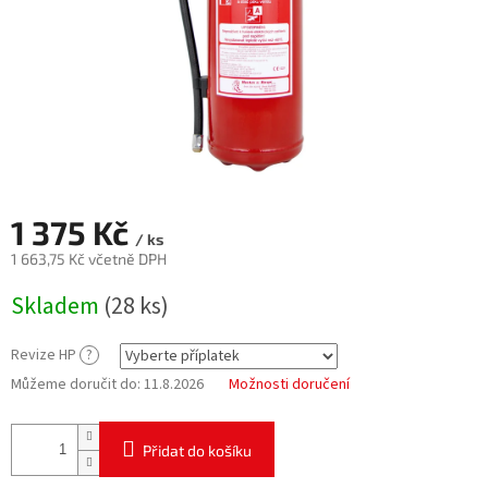
1 375 Kč
/ ks
1 663,75 Kč
včetně DPH
Měrná
Skladem
(28 ks)
cena:
Revize HP
?
Můžeme doručit do:
11.8.2026
Možnosti doručení
Přidat do košíku