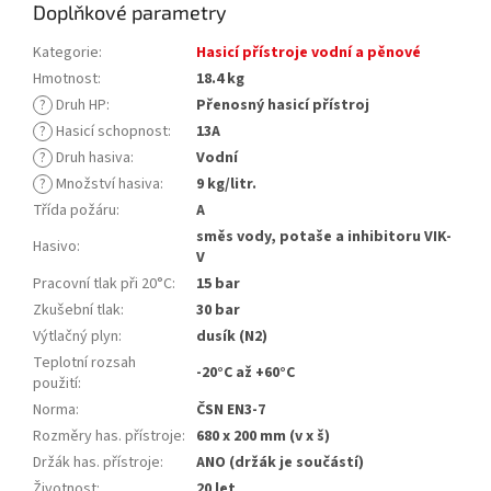
Doplňkové parametry
Kategorie
:
Hasicí přístroje vodní a pěnové
Hmotnost
:
18.4 kg
?
Druh HP
:
Přenosný hasicí přístroj
?
Hasicí schopnost
:
13A
?
Druh hasiva
:
Vodní
?
Množství hasiva
:
9 kg/litr.
Třída požáru
:
A
směs vody, potaše a inhibitoru VIK-
Hasivo
:
V
Pracovní tlak při 20°C
:
15 bar
Zkušební tlak
:
30 bar
Výtlačný plyn
:
dusík (N2)
Teplotní rozsah
-20°C až +60°C
použití
:
Norma
:
ČSN EN3-7
Rozměry has. přístroje
:
680 x 200 mm (v x š)
Držák has. přístroje
:
ANO (držák je součástí)
Životnost
:
20 let