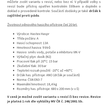
můžete zvolit variantu s revizí, nebo bez ní. V případě volby s
revizí bude přístroj opatřen kontrolním štítkem a doplněn o
doklad o provedené kontrole. Součástí dodávky je také
držák k
zajištění proti pádu
.
Životnost pěnového hasicího přístroje činí 20 let.
Výrobce: Hastex Haspr
Třída požáru: A
Hasicí schopnost: 13A
Hmotnost hasiva: 9 litrů
Hasivo: směs vody, potaše a inhibitoru VIK-V
Výtlačný plyn: dusík (N2)
Pracovní tlak při 20°C: 15 bar
Zkušební tlak: 30 bar
Teplotní rozsah použití: -20°C až +60°C
Držák has. přístroje: ANO (držák je součástí)
Norma: ČSN EN3-7
Maximální hmotnost: 18,4 kg
Rozměry has. přístroje: 680 x 200 mm (v x š)
V ceně je možné zvolit variantu s revizí či bez revize. Revize
je platná 1 rok dle vyhlášky MV ČR č. 246/2001 Sb.