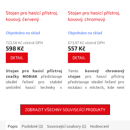
Stojan pro hasicí přístroj,
Stojan pro hasicí přístroj,
kovový, červený
kovový, chromový
Objednáno na sklad
Objednáno na sklad
723,58 Kč včetně DPH
673,97 Kč včetně DPH
598 Kč
557 Kč
DETAIL
DETAIL
Stojan pro hasicí přístroj
Tento
kovový chromový
značky MOBIAK
představuje
stojan
pro hasicí přístroj
ideální řešení pro stabilní
představuje ideální řešení pro
umístění hasicí techniky v
instalaci v místech, kde není
prostorech, kde
není možné
možné nebo žádoucí vrtání do
nebo žádoucí vrtání do zdiva
.
zdi. Díky své konstrukci zajistí
Tento odolný kovový stojan v
stabilitu a snadnou
červeném provedení zajistí, že
dostupnost
hasicího
ZOBRAZIT VŠECHNY SOUVISEJÍCÍ PRODUKTY
bude váš hasicí přístroj vždy
prostředku přímo tam, kde jej
dostupný a připravený k
potřebujete mít v případě
okamžitému zásahu.
nouze neustále po ruce.
Popis
Podobné (2)
Související soubory (1)
Hodnocení