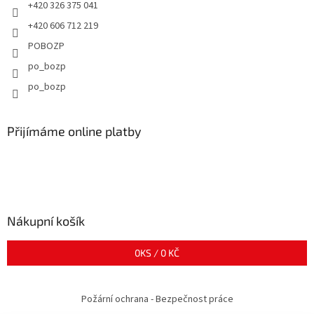
+420 326 375 041
+420 606 712 219
POBOZP
po_bozp
po_bozp
Přijímáme online platby
Nákupní košík
0
KS /
0 KČ
Požární ochrana - Bezpečnost práce