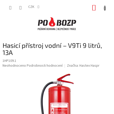
Přejít
NÁKUP
na
CZK
obsah
KOŠÍK
Hasicí přístroj vodní – V9Ti 9 litrů,
13A
1HP109.1
Průměrné
Neohodnoceno
Podrobnosti hodnocení
Značka:
Hastex Haspr
hodnocení
produktu
je
0,0
z
5
hvězdiček.