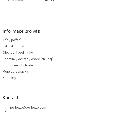
Z
á
p
a
Informace pro vás
t
Třídy požárů
í
Jak nakupovat
Obchodní podmínky
Podmínky ochrany osobních údajů
Hodnocení obchodu
Moje objednávka
Kontakty
Kontakt
po-bozp
@
po-bozp.com