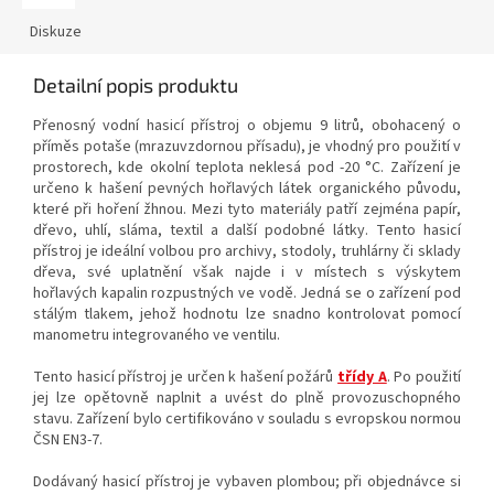
Diskuze
Detailní popis produktu
Přenosný vodní hasicí přístroj o objemu 9 litrů, obohacený o
příměs potaše (mrazuvzdornou přísadu), je vhodný pro použití v
prostorech, kde okolní teplota neklesá pod -20 °C. Zařízení je
určeno k hašení pevných hořlavých látek organického původu,
které při hoření žhnou. Mezi tyto materiály patří zejména papír,
dřevo, uhlí, sláma, textil a další podobné látky. Tento hasicí
přístroj je ideální volbou pro archivy, stodoly, truhlárny či sklady
dřeva, své uplatnění však najde i v místech s výskytem
hořlavých kapalin rozpustných ve vodě. Jedná se o zařízení pod
stálým tlakem, jehož hodnotu lze snadno kontrolovat pomocí
manometru integrovaného ve ventilu.
Tento hasicí přístroj je určen k hašení požárů
třídy A
. Po použití
jej lze opětovně naplnit a uvést do plně provozuschopného
stavu. Zařízení bylo certifikováno v souladu s evropskou normou
ČSN EN3-7.
Dodávaný hasicí přístroj je vybaven plombou; při objednávce si