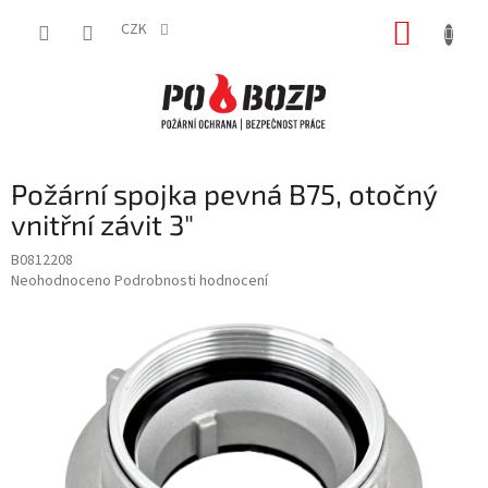
Přejít
NÁKUP
na
CZK
obsah
KOŠÍK
Požární spojka pevná B75, otočný
vnitřní závit 3″
B0812208
Průměrné
Neohodnoceno
Podrobnosti hodnocení
hodnocení
produktu
je
0,0
z
5
hvězdiček.