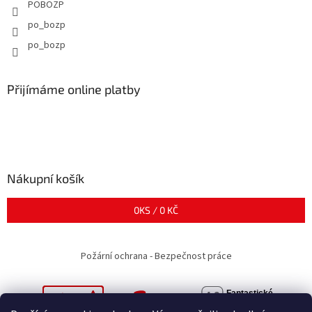
POBOZP
po_bozp
po_bozp
Přijímáme online platby
Nákupní košík
0
KS /
0 KČ
Požární ochrana - Bezpečnost práce