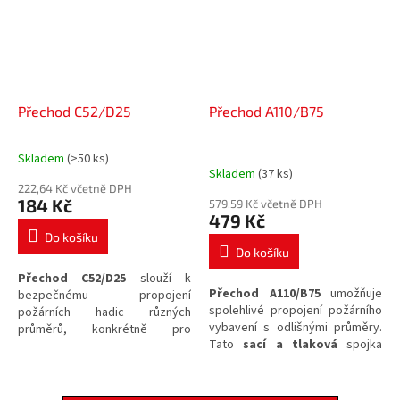
Přechod C52/D25
Přechod A110/B75
Skladem
(>50 ks)
Průměrné
Skladem
(37 ks)
hodnocení
222,64 Kč včetně DPH
produktu
184 Kč
579,59 Kč včetně DPH
je
479 Kč
5,0
Do košíku
z
Do košíku
5
Přechod C52/D25
slouží k
hvězdiček.
Přechod A110/B75
umožňuje
bezpečnému propojení
spolehlivé propojení požárního
požárních hadic různých
vybavení s odlišnými průměry.
průměrů, konkrétně pro
Tato
sací a tlaková
spojka
přechod z rozměru C52 na D25.
vyrobená ze
slitiny hliníku
ve
Tato armatura je vyrobena z
variantě A110/B75 zajistí rychlou
odolné
slitiny hliníku
a je
a bezpečnou manipulaci s
určena pro
sací
i
tlakové