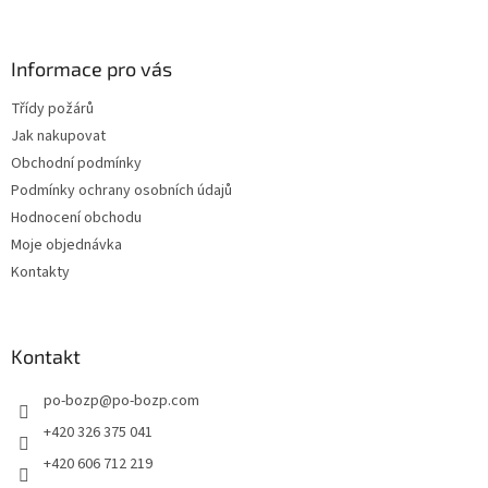
á
p
a
Informace pro vás
t
Třídy požárů
í
Jak nakupovat
Obchodní podmínky
Podmínky ochrany osobních údajů
Hodnocení obchodu
Moje objednávka
Kontakty
Kontakt
po-bozp
@
po-bozp.com
+420 326 375 041
+420 606 712 219