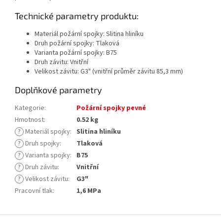
Technické parametry produktu:
Materiál požární spojky: Slitina hliníku
Druh požární spojky: Tlaková
Varianta požární spojky: B75
Druh závitu: Vnitřní
Velikost závitu: G3"
(vnitřní průměr závitu 85,3 mm)
Doplňkové parametry
Kategorie
:
Požární spojky pevné
Hmotnost
:
0.52 kg
?
Materiál spojky
:
Slitina hliníku
?
Druh spojky
:
Tlaková
?
Varianta spojky
:
B75
?
Druh závitu
:
Vnitřní
?
Velikost závitu
:
G3"
Pracovní tlak
:
1,6 MPa
Z