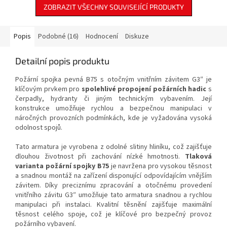
armaturami.
ZOBRAZIT VŠECHNY SOUVISEJÍCÍ PRODUKTY
použití.
Přechod C52/D25
zajišťuje spolehlivou
kompatibilitu v rámci vašeho
Popis
Podobné (16)
Hodnocení
Diskuze
požárního vybavení.
Detailní popis produktu
Požární spojka pevná B75 s otočným vnitřním závitem G3″ je
klíčovým prvkem pro
spolehlivé propojení požárních hadic
s
čerpadly, hydranty či jiným technickým vybavením. Její
konstrukce umožňuje rychlou a bezpečnou manipulaci v
náročných provozních podmínkách, kde je vyžadována vysoká
odolnost spojů.
Tato armatura je vyrobena z odolné slitiny hliníku, což zajišťuje
dlouhou životnost při zachování nízké hmotnosti.
Tlaková
varianta požární spojky B75
je navržena pro vysokou těsnost
a snadnou montáž na zařízení disponující odpovídajícím vnějším
závitem.
Díky preciznímu zpracování a otočnému provedení
vnitřního závitu G3″ umožňuje tato armatura snadnou a rychlou
manipulaci při instalaci. Kvalitní těsnění zajišťuje maximální
těsnost celého spoje, což je klíčové pro bezpečný provoz
požárního vybavení.