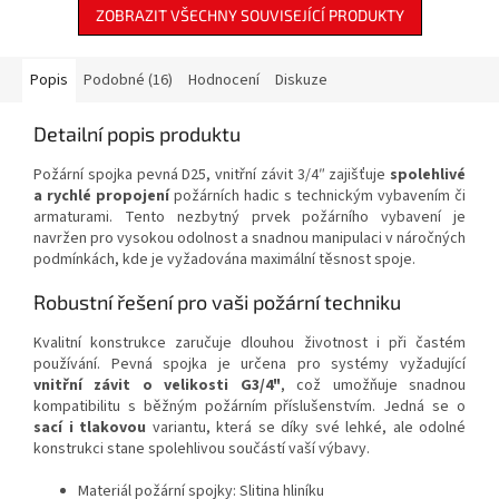
ZOBRAZIT VŠECHNY SOUVISEJÍCÍ PRODUKTY
vaší požární technikou.
Popis
Podobné (16)
Hodnocení
Diskuze
Detailní popis produktu
Požární spojka pevná D25, vnitřní závit 3/4″ zajišťuje
spolehlivé
a rychlé propojení
požárních hadic s technickým vybavením či
armaturami. Tento nezbytný prvek požárního vybavení je
navržen pro vysokou odolnost a snadnou manipulaci v náročných
podmínkách, kde je vyžadována maximální těsnost spoje.
Robustní řešení pro vaši požární techniku
Kvalitní konstrukce zaručuje dlouhou životnost i při častém
používání. Pevná spojka je určena pro systémy vyžadující
vnitřní závit o velikosti G3/4"
, což umožňuje snadnou
kompatibilitu s běžným požárním příslušenstvím. Jedná se o
sací i tlakovou
variantu, která se díky své lehké, ale odolné
konstrukci stane spolehlivou součástí vaší výbavy.
Materiál požární spojky: Slitina hliníku