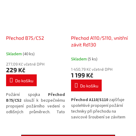
Přechod B75/C52
Přechod A110/S110, vnitřní
závit Rd130
Skladem
(40 ks)
Průměrné
Skladem
(5 ks)
hodnocení
277,09 Kč včetně DPH
produktu
229 Kč
1 450,79 Kč včetně DPH
je
1 199 Kč
5,0
Do košíku
z
Do košíku
5
Požární spojka
Přechod
hvězdiček.
Přechod A110/S110
zajišťuje
B75/C52
slouží k bezpečnému
spolehlivé propojení požární
propojení požárního vedení o
techniky při přechodu na
odlišných průměrech. Tato
savicové šroubení se závitem
spojka je určena pro
sací i
Rd130.
tlakové
použití a je vyrobena z
odolné
slitiny hliníku
, čímž
zajišťuje plnou kompatibilitu s