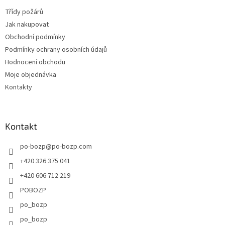
t
Třídy požárů
í
Jak nakupovat
Obchodní podmínky
Podmínky ochrany osobních údajů
Hodnocení obchodu
Moje objednávka
Kontakty
Kontakt
po-bozp
@
po-bozp.com
+420 326 375 041
+420 606 712 219
POBOZP
po_bozp
po_bozp