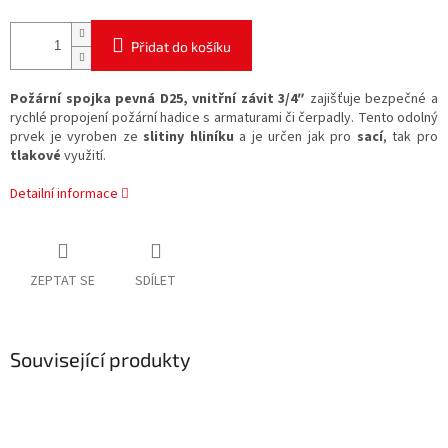
Přidat do košíku
Požární spojka pevná D25, vnitřní závit 3/4″
zajišťuje bezpečné a
rychlé propojení požární hadice s armaturami či čerpadly. Tento odolný
prvek je vyroben ze
slitiny hliníku
a je určen jak pro
sací
, tak pro
tlakové
využití.
Detailní informace
ZEPTAT SE
SDÍLET
Související produkty