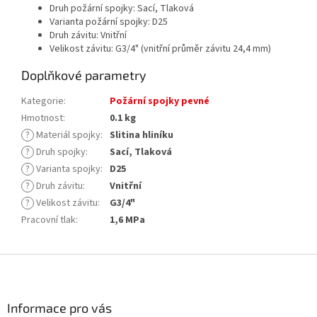
Druh požární spojky: Sací, Tlaková
Varianta požární spojky: D25
Druh závitu: Vnitřní
Velikost závitu: G3/4"
(vnitřní průměr závitu 24,4 mm)
Doplňkové parametry
Kategorie
:
Požární spojky pevné
Hmotnost
:
0.1 kg
?
Materiál spojky
:
Slitina hliníku
?
Druh spojky
:
Sací, Tlaková
?
Varianta spojky
:
D25
?
Druh závitu
:
Vnitřní
?
Velikost závitu
:
G3/4"
Pracovní tlak
:
1,6 MPa
Z
á
p
a
Informace pro vás