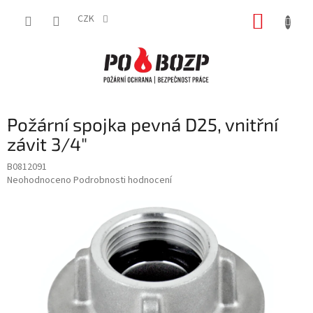
Přejít
NÁKUP
na
CZK
obsah
KOŠÍK
Požární spojka pevná D25, vnitřní
závit 3/4″
B0812091
Průměrné
Neohodnoceno
Podrobnosti hodnocení
hodnocení
produktu
je
0,0
z
5
hvězdiček.