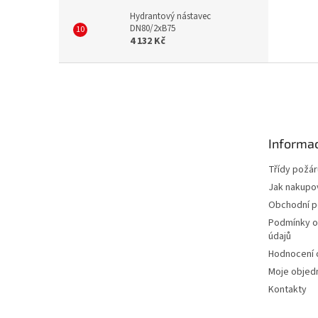
Hydrantový nástavec
DN80/2xB75
4 132 Kč
Z
á
p
a
t
Informac
í
Třídy požár
Jak nakupo
Obchodní 
Podmínky o
údajů
Hodnocení
Moje objed
Kontakty