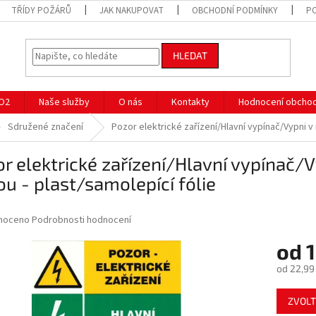
TŘÍDY POŽÁRŮ
JAK NAKUPOVAT
OBCHODNÍ PODMÍNKY
P
HLEDAT
CO2
Naše služby
O nás
Kontakty
Hodnocení obcho
Sdružené značení
Pozor elektrické zařízení/Hlavní vypínač/Vypni 
r elektrické zařízení/Hlavní vypínač/
u - plast/samolepící fólie
né
noceno
Podrobnosti hodnocení
ní
od
1
u
od
22,99
Měrná
ZVOLT
cena:
ek.