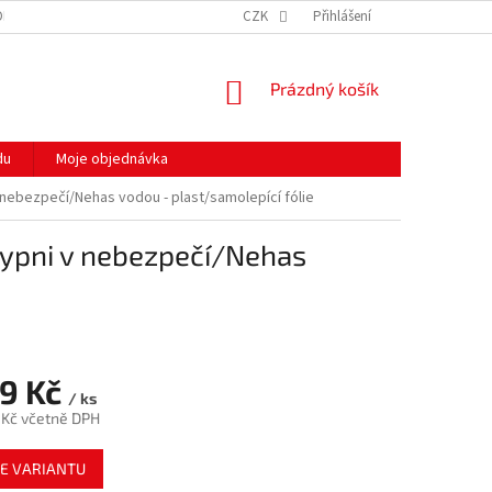
ODMÍNKY OCHRANY OSOBNÍCH ÚDAJŮ
CZK
HODNOCENÍ OBCHODU
Přihlášení
MOJE 
NÁKUPNÍ
Prázdný košík
KOŠÍK
du
Moje objednávka
v nebezpečí/Nehas vodou - plast/samolepící fólie
Vypni v nebezpečí/Nehas
9 Kč
/ ks
 Kč
včetně DPH
E VARIANTU