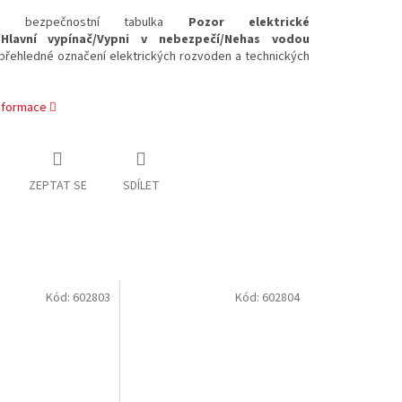
ná bezpečnostní tabulka
Pozor elektrické
í/Hlavní vypínač/Vypni v nebezpečí/Nehas vodou
 přehledné označení elektrických rozvoden a technických
informace
ZEPTAT SE
SDÍLET
Kód:
602803
Kód:
602804