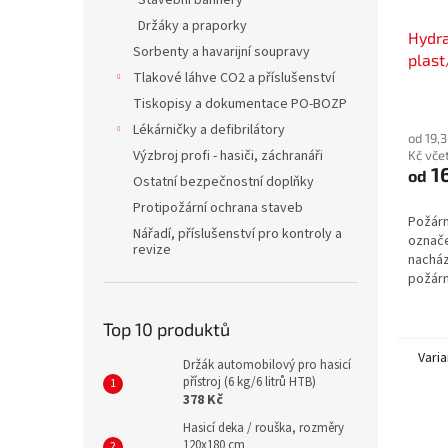
Stavební bannery
Držáky a praporky
Hydra
Sorbenty a havarijní soupravy
plast
Tlakové láhve CO2 a příslušenství
Tiskopisy a dokumentace PO-BOZP
Lékárničky a defibrilátory
od 19,
Výzbroj profi - hasiči, záchranáři
Kč vče
16
od
Ostatní bezpečnostní doplňky
Protipožární ochrana staveb
Požárn
Nářadí, příslušenství pro kontroly a
označe
revize
nacház
požárn
bezpeč
Top 10 produktů
Varia
Držák automobilový pro hasicí
přístroj (6 kg/6 litrů HTB)
378 Kč
Hasicí deka / rouška, rozměry
120x180 cm