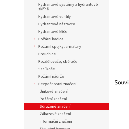
n
Hydrantové systémy a hydrantové
e
skříně
l
Hydrantové ventily
Hydrantové nástavce
Hydrantové klíče
Požární hadice
Požární spojky, armatury
Proudnice
Rozdělovače, sběrače
Sací koše
Požární nádrže
Souvi
Bezpečnostní značení
Únikové značení
Požární značení
Sdružené značení
Zákazové značení
Informační značení