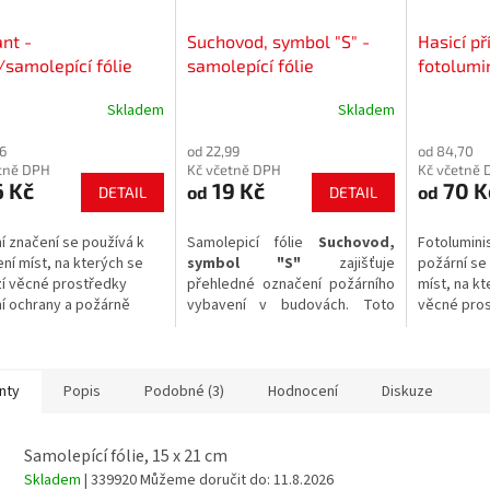
nt -
Suchovod, symbol "S" -
Hasicí pří
/samolepící fólie
samolepící fólie
fotolumi
plast/sam
Skladem
Skladem
36
od 22,99
od 84,70
tně DPH
Kč včetně DPH
Kč včetně 
 Kč
19 Kč
70 K
od
od
DETAIL
DETAIL
í značení se používá k
Samolepicí fólie
Suchovod,
Fotolumini
ní míst, na kterých se
symbol "S"
zajišťuje
požární se
í věcné prostředky
přehledné označení požárního
míst, na kt
í ochrany a požárně
vybavení v budovách. Toto
věcné pros
nostního zařízení.
značení splňuje požadavky na
ochrany a 
jasnou orientaci v prostorách
bezpečnost
při mimořádných událostech.
nty
Popis
Podobné (3)
Hodnocení
Diskuze
Samolepící fólie, 15 x 21 cm
Skladem
| 339920
Můžeme doručit do:
11.8.2026