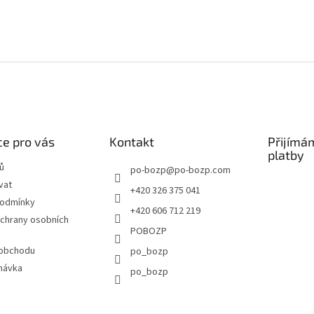
e pro vás
Kontakt
Přijímá
platby
ů
po-bozp
@
po-bozp.com
vat
+420 326 375 041
podmínky
+420 606 712 219
chrany osobních
POBOZP
 obchodu
po_bozp
návka
po_bozp