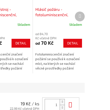
stroj -
Hlásič požáru -
Další
niscenční,
fotoluminiscenční,
produkt
olepící fólie
plast/samolepící fólie
Skladem
Skladem
od 84,70
DPH
Kč včetně DPH
č
70 Kč
od
DETAIL
DETAIL
scenční značení
Fotoluminiscenční značení
 používá k označení
požární se používá k označení
erých se nachází
míst, na kterých se nachází
tředky požární
věcné prostředky požární
požárně
ochrany a požárně
ního zařízení.
bezpečnostního zařízení.
Do košíku
19 Kč
/ ks
22,99 Kč včetně DPH