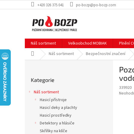
Přejít
+420 326 375 041
po-bozp@po-bozp.com
na
obsah
Náš sortiment
Velkoobchod MOBIAK
Plnění 
Domů
Náš sortiment
Bezpečnostní značení
P
Pozo
o
Přeskočit
s
vodo
Kategorie
kategorie
t
339920
r
Náš sortiment
Průměr
Neohod
a
hodnoce
Hasicí přístroje
n
produkt
Hasicí deky a plachty
n
je
í
Hasicí prostředky
0,0
z
p
Detektory a hlásiče
5
a
Skříňky na klíče
hvězdič