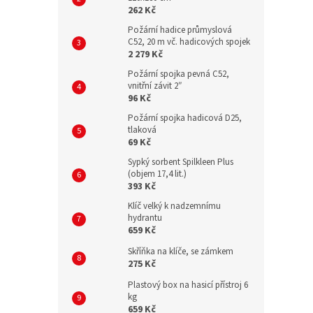
262 Kč
Požární hadice průmyslová
C52, 20 m vč. hadicových spojek
2 279 Kč
Požární spojka pevná C52,
vnitřní závit 2″
96 Kč
Požární spojka hadicová D25,
tlaková
69 Kč
Sypký sorbent Spilkleen Plus
(objem 17,4 lit.)
393 Kč
Klíč velký k nadzemnímu
hydrantu
659 Kč
Skříňka na klíče, se zámkem
275 Kč
Plastový box na hasicí přístroj 6
kg
659 Kč