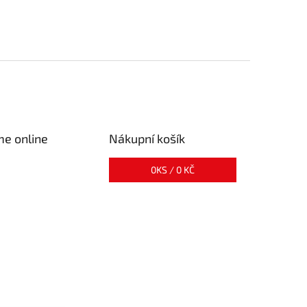
me online
Nákupní košík
0
KS /
0 KČ