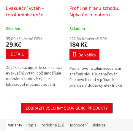
Evakuační výtah -
Profil na hranu schodu,
fotoluminiscenční,
šipka úniku nahoru -
plast/samolepící fólie
fotoluminiscenční, 18x4x3
cm, hliník
Skladem
Skladem
35,09 Kč včetně DPH
222,64 Kč včetně DPH
29 Kč
184 Kč
DETAIL
Do košíku
Značka ukazuje, kde se nachází
Podlahové fotoluminiscenční
evakuační výtah, což umožňuje
značení slouží k označování
osobám v budově rychle
únikových cest v případě
lokalizovat možnost použití
přerušení dodávky elektrické
výtahu pro evakuaci.
energie.
ZOBRAZIT VŠECHNY SOUVISEJÍCÍ PRODUKTY
Varianty
Popis
Podobné (13)
Hodnocení
Diskuze