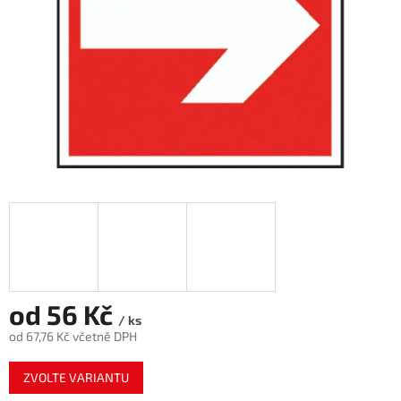
od
56 Kč
/ ks
od
67,76 Kč
včetně DPH
Měrná
ZVOLTE VARIANTU
cena: