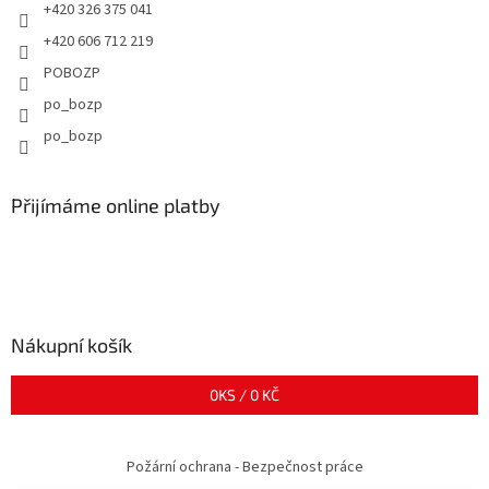
+420 326 375 041
+420 606 712 219
POBOZP
po_bozp
po_bozp
Přijímáme online platby
Nákupní košík
0
KS /
0 KČ
Požární ochrana - Bezpečnost práce