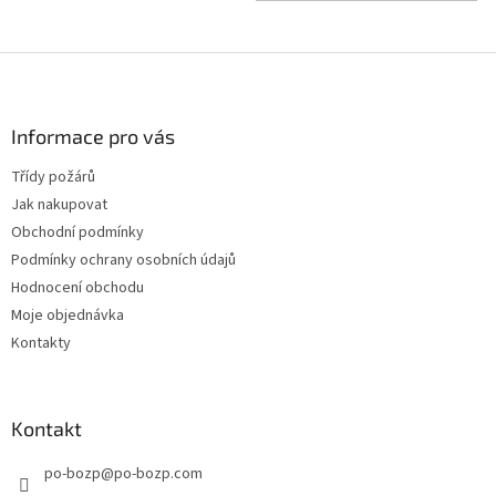
Z
á
p
a
Informace pro vás
t
Třídy požárů
í
Jak nakupovat
Obchodní podmínky
Podmínky ochrany osobních údajů
Hodnocení obchodu
Moje objednávka
Kontakty
Kontakt
po-bozp
@
po-bozp.com