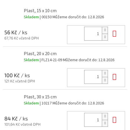
Plast, 15 x 10 cm
Skladem
| 00150
Můžeme doručit do:
12.8.2026
Do 
56 Kč
/ ks
67,76 Kč včetně DPH
Plast, 20 x 20 cm
Skladem
| FLZ14-21-09
Můžeme doručit do:
12.8.2026
Do 
100 Kč
/ ks
121 Kč včetně DPH
Plast, 30 x 15 cm
Skladem
| 10217
Můžeme doručit do:
12.8.2026
Do 
84 Kč
/ ks
101,64 Kč včetně DPH