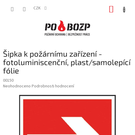
Přejít
NÁKUP
na
CZK
obsah
KOŠÍK
Šipka k požárnímu zařízení -
fotoluminiscenční, plast/samolepící
fólie
00150
Průměrné
Neohodnoceno
Podrobnosti hodnocení
hodnocení
produktu
je
0,0
z
5
hvězdiček.