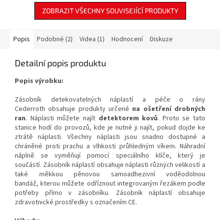
je navržen pro rychlé a
je navržen pro rychlé a
bezpečné odstranění
bezpečné odstranění
ZOBRAZIT VŠECHNY SOUVISEJÍCÍ PRODUKTY
provozních kapalin v rámci
provozních kapalin v rámci
preventivních opatření požární
preventivních opatření požární
ochrany.
ochrany.
Popis
Podobné (2)
Videa (1)
Hodnocení
Diskuze
Detailní popis produktu
Popis výrobku:
Zásobník detekovatelných náplastí a péče o rány
Cederroth obsahuje produkty určené
na ošetření drobných
ran
. Náplasti můžete najít
detektorem kovů
. Proto se tato
stanice hodí do provozů, kde je nutné ji najít, pokud dojde ke
ztrátě náplasti. Všechny
náplasti jsou snadno dostupné
a
chráněné proti prachu a vlhkosti průhledným víkem. Náhradní
náplně se vyměňují pomocí speciálního klíče, který je
součástí. Zásobník náplastí obsahuje náplasti různých velikostí a
také měkkou pěnovou samoadhezivní voděodolnou
bandáž, kterou můžete odříznout integrovaným řezákem podle
potřeby přímo v zásobníku. Zásobník náplastí obsahuje
zdravotnické prostředky s označením CE.