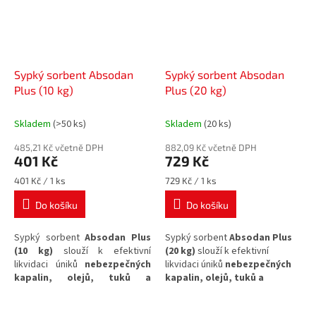
Sypký sorbent Absodan
Sypký sorbent Absodan
Plus (10 kg)
Plus (20 kg)
Skladem
(>50 ks)
Skladem
(20 ks)
485,21 Kč včetně DPH
882,09 Kč včetně DPH
401 Kč
729 Kč
Měrná
Měrná
401 Kč / 1 ks
729 Kč / 1 ks
cena:
cena:
Do košíku
Do košíku
Sypký sorbent
Absodan Plus
Sypký sorbent
Absodan Plus
(10 kg)
slouží k efektivní
(20 kg)
slouží k efektivní
likvidaci úniků
nebezpečných
likvidaci úniků
nebezpečných
kapalin, olejů, tuků a
kapalin, olejů, tuků a
ropných látek
z vozovek a
ropných látek
z vozovek a
komunikací. Tento prostředek
komunikací. Tento prostředek