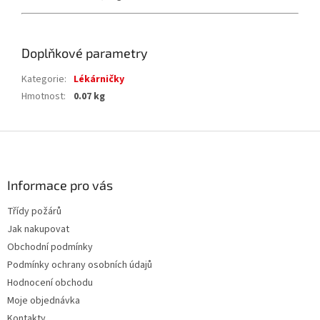
Doplňkové parametry
Kategorie
:
Lékárničky
Hmotnost
:
0.07 kg
Z
á
p
a
Informace pro vás
t
Třídy požárů
í
Jak nakupovat
Obchodní podmínky
Podmínky ochrany osobních údajů
Hodnocení obchodu
Moje objednávka
Kontakty