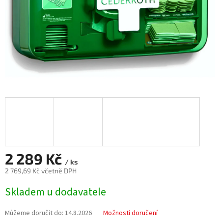
2 289 Kč
/ ks
2 769,69 Kč včetně DPH
Měrná
Skladem u dodavatele
cena:
Můžeme doručit do:
14.8.2026
Možnosti doručení