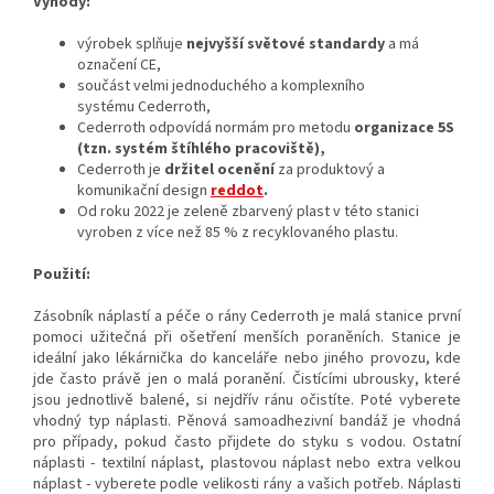
Výhody:
výrobek splňuje
nejvyšší světové standardy
a má
označení CE,
součást velmi jednoduchého a komplexního
systému Cederroth,
Cederroth odpovídá normám pro metodu
organizace
5S
(tzn. systém štíhlého pracoviště),
Cederroth je
držitel ocenění
za produktový a
komunikační design
reddot
.
Od roku 2022 je zeleně zbarvený plast v této stanici
vyroben z více než 85 % z recyklovaného plastu.
Použití:
Zásobník náplastí a péče o rány Cederroth je
malá stanice první
pomoci
užitečná při ošetření menších poraněních. Stanice je
ideální jako
lékárnička do kanceláře nebo jiného provozu
, kde
jde často právě jen o malá poranění. Čistícími ubrousky, které
jsou jednotlivě balené, si nejdřív ránu očistíte. Poté vyberete
vhodný typ náplasti.
Pěnová
samoadhezivní bandáž
je vhodná
pro případy, pokud často přijdete do styku s vodou. Ostatní
náplasti - textilní náplast, plastovou náplast nebo extra velkou
náplast - vyberete podle velikosti rány a vašich potřeb.
Náplasti