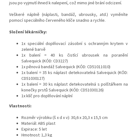
jsou po vyjmutí ihned k nalepení, což mimo jiné brání odcizení.
Veškeré náplně (náplasti, bandáž, ubrousky, atd.) vyměníte
pomocí speciálního červeného klíče snadno a rychle.
Složení lékárničky:
1x speciální doplňovací zásobní s ochranným krytem v
zelené barvě
1x balení = 40 ks čistící ubrousek na poranění
Salvequick (KÓD: CD3227)
1x pěnová bandáž Salvequick (KÓD: CD51011010)
1x balení = 35 ks náplast detekovatelná Salvequick (KÓD:
CD51030127
)
1x balení = 30 ks náplast
detekovatelná s polštářkem na
konečky prstů
Salvequick (KÓD:
CD51030126
)
1x klíč pro doplňování náplní
Vlastnosti:
Rozměr výrobku (š x d x v): 30,6 x 20,3 x 15,5 cm
Materiál: ABS plast
Expirace: 5 let
Hmotnost: 1,3 kg