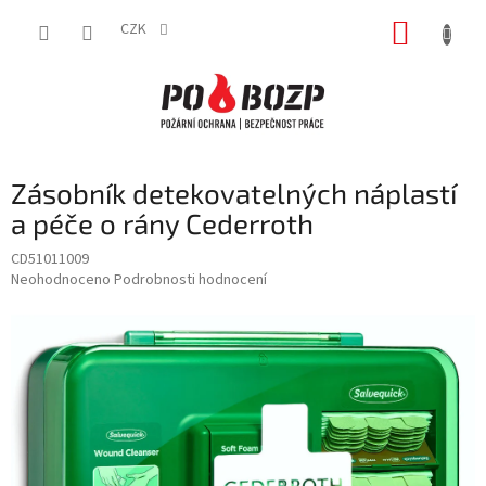
Přejít
NÁKUP
na
CZK
obsah
KOŠÍK
Zásobník detekovatelných náplastí
a péče o rány Cederroth
CD51011009
Průměrné
Neohodnoceno
Podrobnosti hodnocení
hodnocení
produktu
je
0,0
z
5
hvězdiček.