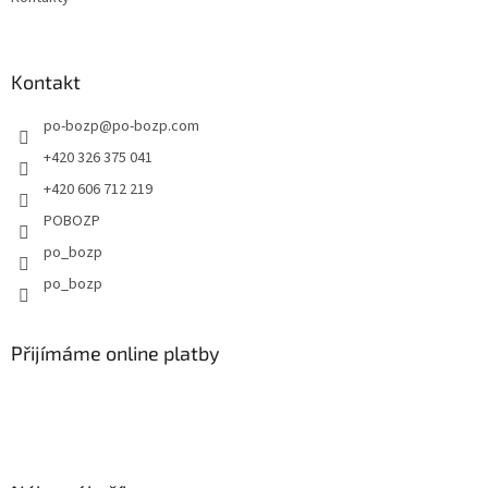
Kontakt
po-bozp
@
po-bozp.com
+420 326 375 041
+420 606 712 219
POBOZP
po_bozp
po_bozp
Přijímáme online platby