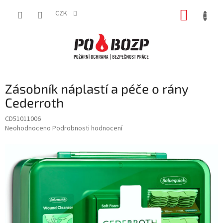
Přejít
NÁKUP
na
CZK
obsah
KOŠÍK
Zásobník náplastí a péče o rány
Cederroth
CD51011006
Průměrné
Neohodnoceno
Podrobnosti hodnocení
hodnocení
produktu
je
0,0
z
5
hvězdiček.