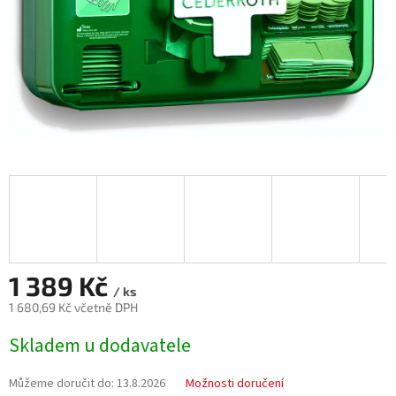
1 389 Kč
/ ks
1 680,69 Kč včetně DPH
Měrná
Skladem u dodavatele
cena:
Můžeme doručit do:
13.8.2026
Možnosti doručení