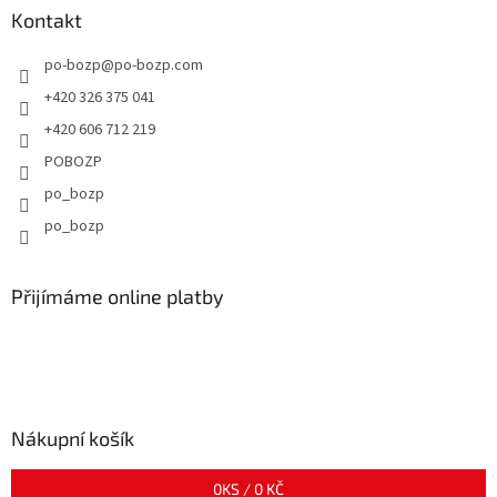
Kontakt
po-bozp
@
po-bozp.com
+420 326 375 041
+420 606 712 219
POBOZP
po_bozp
po_bozp
Přijímáme online platby
Nákupní košík
0
KS /
0 KČ