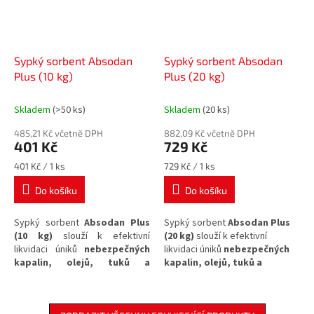
Sypký sorbent Absodan
Sypký sorbent Absodan
Plus (10 kg)
Plus (20 kg)
Skladem
(>50 ks)
Skladem
(20 ks)
485,21 Kč včetně DPH
882,09 Kč včetně DPH
401 Kč
729 Kč
Měrná
Měrná
401 Kč / 1 ks
729 Kč / 1 ks
cena:
cena:
Do košíku
Do košíku
Sypký sorbent
Absodan Plus
Sypký sorbent
Absodan Plus
(10 kg)
slouží k efektivní
(20 kg)
slouží k efektivní
likvidaci úniků
nebezpečných
likvidaci úniků
nebezpečných
kapalin, olejů, tuků a
kapalin, olejů, tuků a
ropných látek
z vozovek a
ropných látek
z vozovek a
komunikací. Tento prostředek
komunikací. Tento prostředek
je navržen pro rychlé a
je navržen pro rychlé a