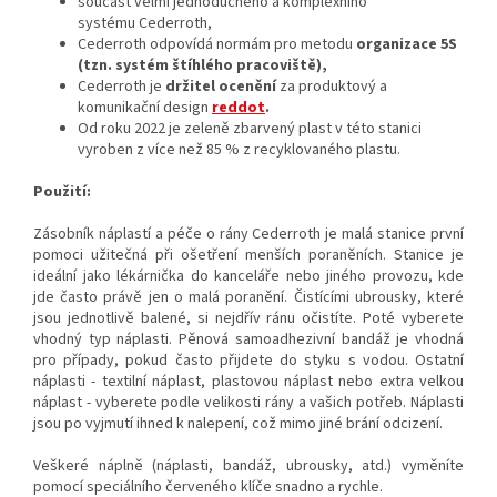
součást velmi jednoduchého a komplexního
systému Cederroth,
Cederroth odpovídá normám pro metodu
organizace
5S
(tzn. systém štíhlého pracoviště),
Cederroth je
držitel ocenění
za produktový a
komunikační design
reddot
.
Od roku 2022 je zeleně zbarvený plast v této stanici
vyroben z více než 85 % z recyklovaného plastu.
Použití:
Zásobník náplastí a péče o rány Cederroth je
malá stanice první
pomoci
užitečná při ošetření menších poraněních. Stanice je
ideální jako
lékárnička do kanceláře nebo jiného provozu
, kde
jde často právě jen o malá poranění. Čistícími ubrousky, které
jsou jednotlivě balené, si nejdřív ránu očistíte. Poté vyberete
vhodný typ náplasti.
Pěnová
samoadhezivní bandáž
je vhodná
pro případy, pokud často přijdete do styku s vodou. Ostatní
náplasti - textilní náplast, plastovou náplast nebo extra velkou
náplast - vyberete podle velikosti rány a vašich potřeb.
Náplasti
jsou po vyjmutí ihned k nalepení, což mimo jiné brání odcizení.
Veškeré náplně (náplasti, bandáž, ubrousky, atd.) vyměníte
pomocí speciálního červeného klíče snadno a rychle.