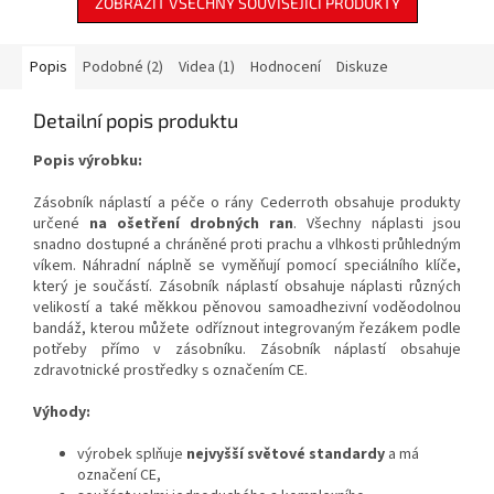
bezpečné odstranění
bezpečné odstranění
ZOBRAZIT VŠECHNY SOUVISEJÍCÍ PRODUKTY
provozních kapalin v rámci
provozních kapalin v rámci
preventivních opatření požární
preventivních opatření požární
ochrany.
ochrany.
Popis
Podobné (2)
Videa (1)
Hodnocení
Diskuze
Detailní popis produktu
Popis výrobku:
Zásobník náplastí a péče o rány Cederroth
obsahuje produkty
určené
na ošetření drobných ran
. Všechny
náplasti jsou
snadno dostupné
a chráněné proti prachu a vlhkosti průhledným
víkem. Náhradní náplně se vyměňují pomocí speciálního klíče,
který je součástí. Zásobník náplastí obsahuje náplasti různých
velikostí a také měkkou pěnovou samoadhezivní voděodolnou
bandáž, kterou můžete odříznout integrovaným řezákem podle
potřeby přímo v zásobníku. Zásobník náplastí obsahuje
zdravotnické prostředky s označením CE.
Výhody:
výrobek splňuje
nejvyšší světové standardy
a má
označení CE,