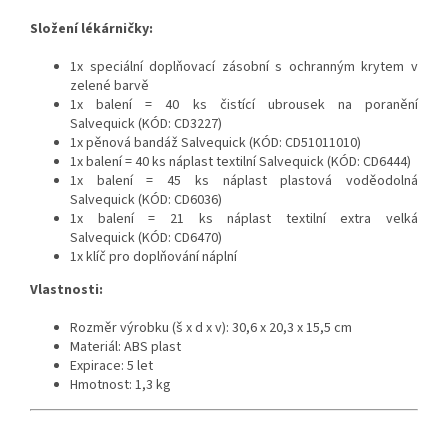
Složení lékárničky:
1x speciální doplňovací zásobní s ochranným krytem v
zelené barvě
1x balení = 40 ks čistící ubrousek na poranění
Salvequick (KÓD: CD3227)
1x pěnová bandáž Salvequick (KÓD: CD51011010)
1x balení = 40 ks náplast textilní Salvequick (KÓD: CD6444)
1x balení = 45 ks náplast plastová voděodolná
Salvequick (KÓD: CD6036)
1x balení = 21 ks náplast textilní extra velká
Salvequick (KÓD: CD6470)
1x klíč pro doplňování náplní
Vlastnosti:
Rozměr výrobku (š x d x v): 30,6 x 20,3 x 15,5 cm
Materiál: ABS plast
Expirace: 5 let
Hmotnost: 1,3 kg