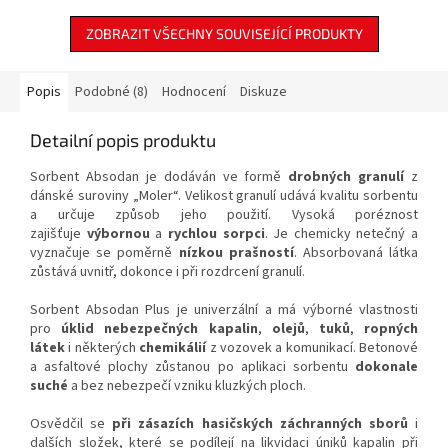
integrovaným
řezacím nožem
uspořádání zdravotnického
na bezpečnostní pásy
.
materiálu zajistíte rychlou reakci
ZOBRAZIT VŠECHNY SOUVISEJÍCÍ PRODUKTY
v krizové situaci a efektivní
poskytnutí první pomoci.
Popis
Podobné (8)
Hodnocení
Diskuze
Detailní popis produktu
Sorbent Absodan je dodáván ve formě
drobných granulí
z
dánské suroviny „Moler“. Velikost granulí udává kvalitu sorbentu
a určuje způsob jeho použití. Vysoká poréznost
zajišťuje
výbornou
a
rychlou
sorpci
. Je chemicky netečný a
vyznačuje se poměrně
nízkou prašností
. Absorbovaná látka
zůstává uvnitř, dokonce i při rozdrcení granulí.
Sorbent Absodan Plus je univerzální a má výborné vlastnosti
pro
úklid nebezpečných kapalin
,
olejů
,
tuků
,
ropných
látek
i některých
chemikálií
z vozovek a komunikací. Betonové
a asfaltové plochy zůstanou po aplikaci sorbentu
dokonale
suché
a bez nebezpečí vzniku kluzkých ploch.
Osvědčil se
při zásazích hasičských záchranných sborů
i
dalších složek, které se podílejí na likvidaci úniků kapalin při