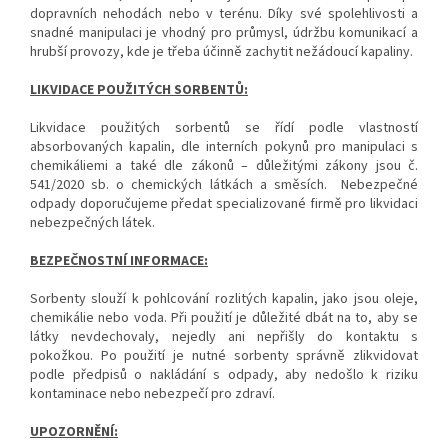
dopravních nehodách nebo v terénu. Díky své spolehlivosti a
snadné manipulaci je vhodný pro průmysl, údržbu komunikací a
hrubší provozy, kde je třeba účinně zachytit nežádoucí kapaliny.
LIKVIDACE POUŽITÝCH SORBENTŮ:
Likvidace použitých sorbentů se řídí podle vlastností
absorbovaných kapalin, dle interních pokynů pro manipulaci s
chemikáliemi a také dle zákonů – důležitými zákony jsou č.
541/2020 sb. o chemických látkách a směsích. Nebezpečné
odpady doporučujeme předat specializované firmě pro likvidaci
nebezpečných látek.
BEZPEČNOSTNÍ INFORMACE:
Sorbenty slouží k pohlcování rozlitých kapalin, jako jsou oleje,
chemikálie nebo voda. Při použití je důležité dbát na to, aby se
látky nevdechovaly, nejedly ani nepřišly do kontaktu s
pokožkou. Po použití je nutné sorbenty správně zlikvidovat
podle předpisů o nakládání s odpady, aby nedošlo k riziku
kontaminace nebo nebezpečí pro zdraví.
UPOZORNĚNÍ: