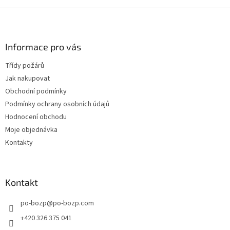
Z
á
p
a
Informace pro vás
t
Třídy požárů
í
Jak nakupovat
Obchodní podmínky
Podmínky ochrany osobních údajů
Hodnocení obchodu
Moje objednávka
Kontakty
Kontakt
po-bozp
@
po-bozp.com
+420 326 375 041