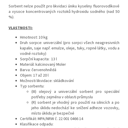
Sorbent nelze použít pro likvidaci úniku kyseliny fluorovodíkové
a vysoce koncentrovaných roztoků hydroxidu sodného (nad 50
%).
VLASTNOSTI:
Hmotnost: 10 kg
Druh sorpce: univerzální (pro sorpci všech neagresivních
kapalin, saje např. emulze, oleje, tuky, ropné látky, vodu a
vodné roztoky)
Sorpční kapacita:
13 l
Materiál: kalcinovaný Moler
Barva: červenohnědá
Objem: 17 až 20 l
Možnosti likvidace: skládkování
Typ sorbentu:
(
III) olejový a univerzální sorbent pro speciální
potřeby zejména v oblasti průmyslu
(
R) sorbent je vhodný pro použití na silnicích a po
jeho úklidu nedochází ke snížení adheze vozovky,
místo úklidu je bezpečné
Certifikát: MPA/NRW č. 22 001 0466 14
Klasifikace odpadu: