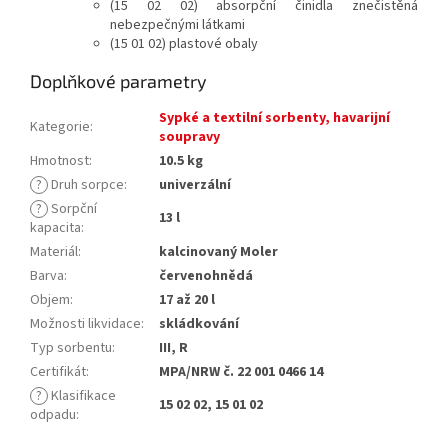
(
15 02 02) absorpční činidla znečistěná
nebezpečnými látkami
(
15 01 02) plastové obaly
Doplňkové parametry
Sypké a textilní sorbenty, havarijní
Kategorie
:
soupravy
Hmotnost
:
10.5 kg
?
Druh sorpce
:
univerzální
?
Sorpční
13 l
kapacita
:
Materiál
:
kalcinovaný Moler
Barva
:
červenohnědá
Objem
:
17 až 20 l
Možnosti likvidace
:
skládkování
Typ sorbentu
:
III, R
Certifikát
:
MPA/NRW č. 22 001 0466 14
?
Klasifikace
15 02 02, 15 01 02
odpadu
: