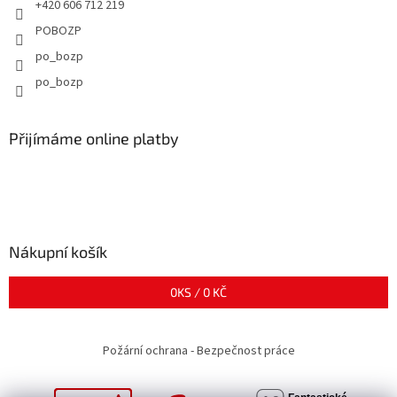
+420 606 712 219
POBOZP
po_bozp
po_bozp
Přijímáme online platby
Nákupní košík
0
KS /
0 KČ
Požární ochrana - Bezpečnost práce