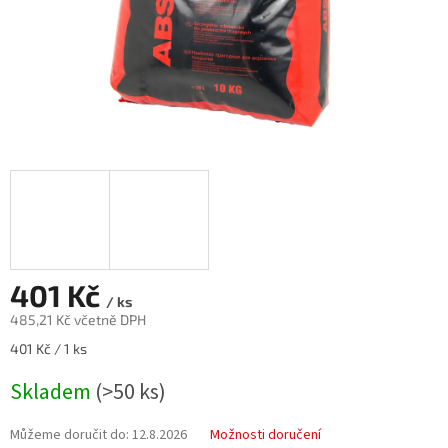
401 Kč
/ ks
485,21 Kč včetně DPH
Měrná
401 Kč / 1 ks
cena:
Skladem
(>50 ks)
Můžeme doručit do:
12.8.2026
Možnosti doručení