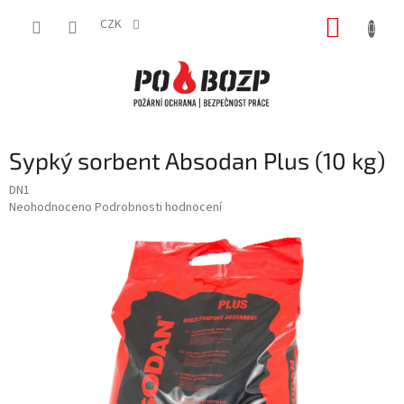
Přejít
NÁKUP
na
CZK
obsah
KOŠÍK
Sypký sorbent Absodan Plus (10 kg)
DN1
Průměrné
Neohodnoceno
Podrobnosti hodnocení
hodnocení
produktu
je
0,0
z
5
hvězdiček.