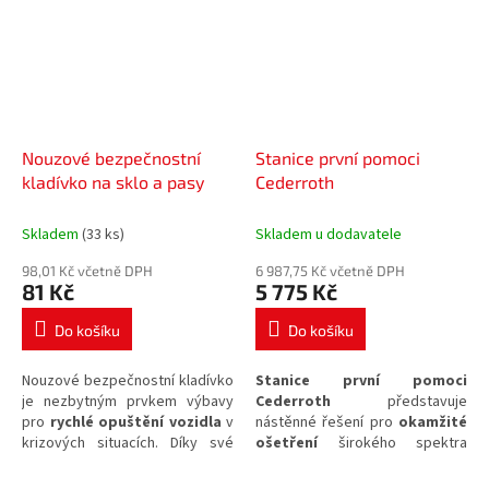
Nouzové bezpečnostní
Stanice první pomoci
kladívko na sklo a pasy
Cederroth
Skladem
(33 ks)
Skladem u dodavatele
98,01 Kč včetně DPH
6 987,75 Kč včetně DPH
81 Kč
5 775 Kč
Do košíku
Do košíku
Nouzové bezpečnostní kladívko
Stanice první pomoci
je nezbytným prvkem výbavy
Cederroth
představuje
pro
rychlé opuštění vozidla
v
nástěnné řešení pro
okamžité
krizových situacích. Díky své
ošetření
širokého spektra
konstrukci umožňuje snadnou
drobných i vážnějších poranění
manipulaci a je vybaveno
na pracovišti. Díky přehlednému