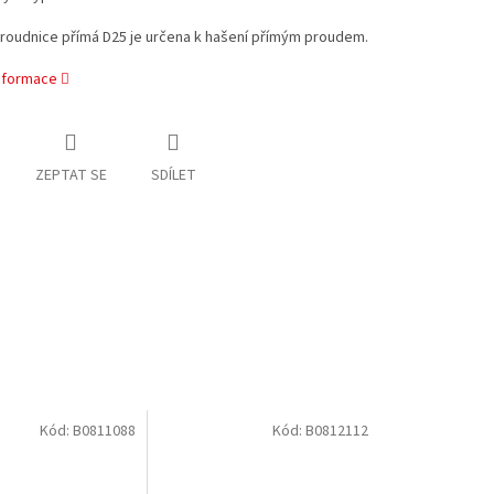
proudnice přímá D25 je určena k hašení přímým proudem.
informace
ZEPTAT SE
SDÍLET
Kód:
B0811088
Kód:
B0812112