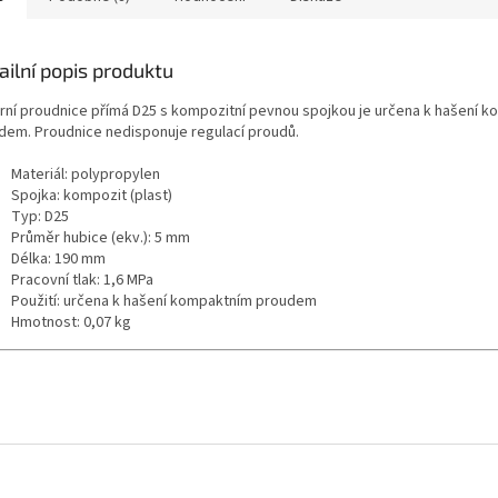
G1,5"
.
náročný
je snadnou identifikaci
podmínkác
ího vybavení.
ailní popis produktu
rní proudnice přímá D25 s kompozitní pevnou spojkou je určena k hašení 
dem. Proudnice nedisponuje regulací proudů.
Materiál:
polypropylen
Spojka: kompozit (plast)
Typ: D25
Průměr hubice (ekv.):
5 mm
Délka: 190 mm
Pracovní tlak: 1,6 MPa
Použití: určena k hašení kompaktním proudem
Hmotnost: 0,07 kg