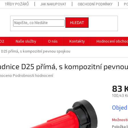
TŘÍDY POŽÁRŮ
JAK NAKUPOVAT
OBCHODNÍ PODMÍNKY
P
HLEDAT
CO2
Naše služby
O nás
Kontakty
Hodnocení obcho
 D25 přímá, s kompozitní pevnou spojkou
dnice D25 přímá, s kompozitní pevno
né
noceno
Podrobnosti hodnocení
ní
83 
u
100,43 K
Měrná
Objed
cena:
ek.
Možnosti
Položka 