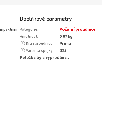
ch provozních
G2,5″.
h.
Doplňkové parametry
kompaktním
Kategorie
:
Požární proudnice
Hmotnost
:
0.07 kg
?
Druh proudnice
:
Přímá
?
Varianta spojky
:
D25
Položka byla vyprodána…