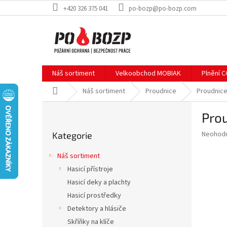
Přejít
+420 326 375 041
po-bozp@po-bozp.com
na
obsah
Náš sortiment
Velkoobchod MOBIAK
Plnění 
Domů
Náš sortiment
Proudnice
Proudnice
P
Prou
o
Přeskočit
s
Průměr
Neohod
Kategorie
kategorie
t
hodnoce
r
produkt
Náš sortiment
a
je
Hasicí přístroje
0,0
n
z
Hasicí deky a plachty
n
5
í
Hasicí prostředky
hvězdič
p
Detektory a hlásiče
a
Skříňky na klíče