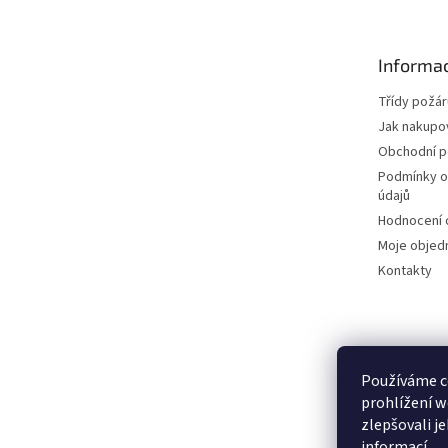
p
a
t
Informac
í
Třídy požár
Jak nakupo
Obchodní 
Podmínky o
údajů
Hodnocení
Moje objed
Kontakty
Používáme c
prohlížení w
zlepšovali j
informací