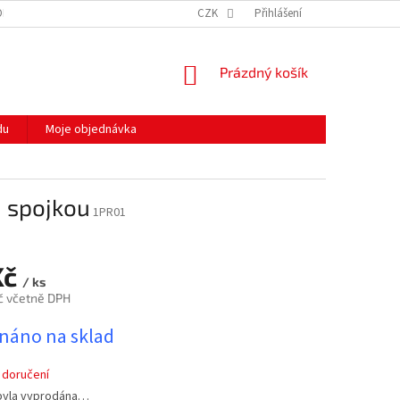
ODMÍNKY OCHRANY OSOBNÍCH ÚDAJŮ
CZK
HODNOCENÍ OBCHODU
Přihlášení
MOJE 
NÁKUPNÍ
Prázdný košík
KOŠÍK
du
Moje objednávka
u spojkou
1PR01
Kč
/ ks
č včetně DPH
náno na sklad
 doručení
byla vyprodána…