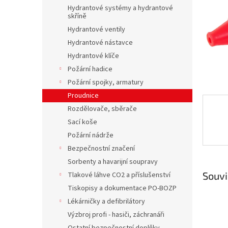
n
Hydrantové systémy a hydrantové
e
skříně
l
Hydrantové ventily
Hydrantové nástavce
Hydrantové klíče
Požární hadice
Požární spojky, armatury
Proudnice
Rozdělovače, sběrače
Sací koše
Požární nádrže
Bezpečnostní značení
Sorbenty a havarijní soupravy
Souvi
Tlakové láhve CO2 a příslušenství
Tiskopisy a dokumentace PO-BOZP
Lékárničky a defibrilátory
Výzbroj profi - hasiči, záchranáři