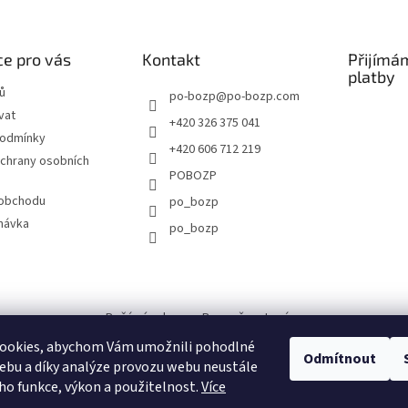
e pro vás
Kontakt
Přijímá
platby
ů
po-bozp
@
po-bozp.com
vat
+420 326 375 041
podmínky
+420 606 712 219
chrany osobních
POBOZP
 obchodu
po_bozp
návka
po_bozp
Požární ochrana - Bezpečnost práce
ookies, abychom Vám umožnili pohodlné
Odmítnout
ebu a díky analýze provozu webu neustále
eho funkce, výkon a použitelnost.
Více