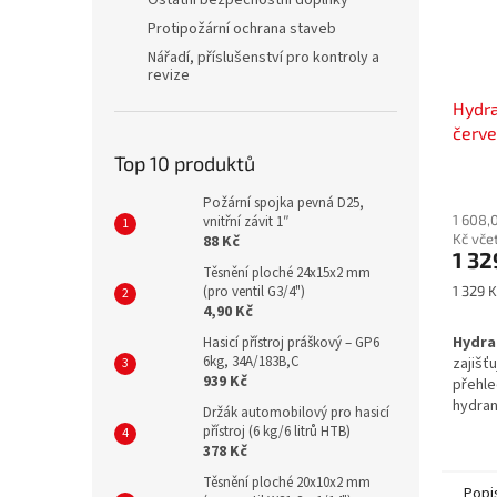
Ostatní bezpečnostní doplňky
Protipožární ochrana staveb
Nářadí, příslušenství pro kontroly a
revize
Hydra
červe
Top 10 produktů
Průmě
hodno
Požární spojka pevná D25,
1 608,
produ
vnitřní závit 1″
Kč vče
88 Kč
je
1 32
5,0
Těsnění ploché 24x15x2 mm
z
Měrná
1 329 K
(pro ventil G3/4")
5
cena:
4,90 Kč
hvězdi
Hydr
Hasicí přístroj práškový – GP6
6kg, 34A/183B,C
zaji
939 Kč
pře
hydra
Držák automobilový pro hasicí
prost
přístroj (6 kg/6 litrů HTB)
požárn
378 Kč
dost
Těsnění ploché 20x10x2 mm
bílé
Popi