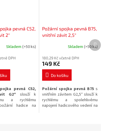
spojka pevná C52,
Požární spojka pevná B75,
vit 2″
vnitřní závit 2,5″
Další
Skladem
(>50 ks)
Skladem
(>50 ks)
produkt
četně DPH
180,29 Kč včetně DPH
149 Kč
šíku
Do košíku
spojka pevná C52,
Požární spojka pevná B75
s
ávit G2″
slouží k
vnitřním závitem G2,5″ slouží k
ému a rychlému
rychlému a spolehlivému
požární hadice na
napojení hadicového vedení na
či hydranty. Tato
požární armatury. Tato
matura je vyrobena
tlaková
spojka je vyrobena ze
é
slitiny hliníku
a
slitiny hliníku a disponuje
spolehlivou těsnost v
vnitřním závitem o velikosti