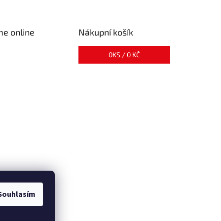
me online
Nákupní košík
0
KS /
0 KČ
Souhlasím