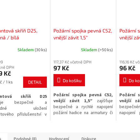
ntová skříň D25,
Požární spojka pevná C52,
Požární 
ná / bílá
vnější závit 1,5″
vnější zá
Skladem
(30 ks)
Skladem
(>50 ks)
rné
Průměrné
cení
hodnocení
09
117,37 Kč včetně DPH
116,16 Kč v
ktu
produktu
97 Kč
96 Kč
tně DPH
je
9 Kč
5,0
z
Do košíku
Do ko
č / 1 ks
DETAIL
5
ček.
hvězdiček.
Požární spojka pevná C52,
Požární 
antová skříň D25
vnější závit 1,5″
zajišťuje
vnější z
šťuje bezpečné a
bezpečné a rychlé napojení
bezpečn
hledné uložení
požární hadice na armatury či
napojení 
ntového příslušenství v
zařízení. Tento komponent je
čerpadla 
orách s požadavky na
vyroben jako
tlaková
spojka
tlaková
ar
í ochranu. Tato skříň je
ze
slitiny hliníku
a disponuje
z odoln
upná v
červeném nebo
vnějším
závitem o velikosti
zajišťuje 
m provedení
, které
s
Podobné (8)
Hodnocení
Diskuze