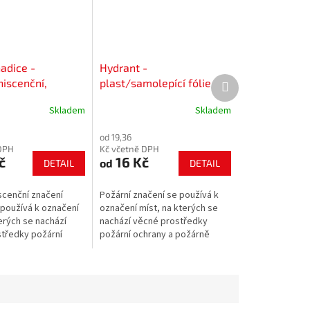
adice -
Hydrant -
Další
niscenční,
plast/samolepící fólie
produkt
olepící fólie
Skladem
Skladem
od 19,36
DPH
Kč včetně DPH
č
16 Kč
od
DETAIL
DETAIL
scenční značení
Požární značení se používá k
 používá k označení
označení míst, na kterých se
erých se nachází
nachází věcné prostředky
tředky požární
požární ochrany a požárně
požárně
bezpečnostního zařízení.
ního zařízení.