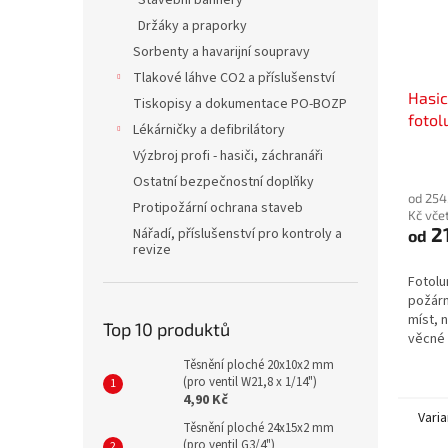
Stavební bannery
Držáky a praporky
Sorbenty a havarijní soupravy
Tlakové láhve CO2 a příslušenství
Hasicí
Tiskopisy a dokumentace PO-BOZP
fotol
Lékárničky a defibrilátory
Výzbroj profi - hasiči, záchranáři
Ostatní bezpečnostní doplňky
od 254
Protipožární ochrana staveb
Kč vče
2
Nářadí, příslušenství pro kontroly a
od
revize
Fotolu
požárn
míst, 
Top 10 produktů
věcné 
ochran
Těsnění ploché 20x10x2 mm
bezpeč
(pro ventil W21,8 x 1/14")
4,90 Kč
Varia
Těsnění ploché 24x15x2 mm
(pro ventil G3/4")