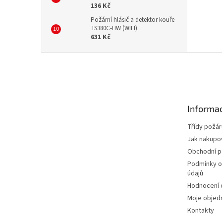
136 Kč
Požární hlásič a detektor kouře
TS380C-HW (WIFI)
631 Kč
Z
á
p
a
t
Informac
í
Třídy požár
Jak nakupo
Obchodní 
Podmínky o
údajů
Hodnocení
Moje objed
Kontakty