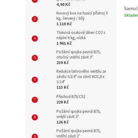
4,90 Kč
Samole
Kovový box na hasicí přístroj 9
Sklad
kg, červený / bílý
1 110 Kč
Tlaková ocelová láhev CO2 s
náplní 6 kg, nízká
1 961 Kč
Požární spojka pevná B75,
otočný vnitřní závit 3″
239 Kč
Redukce lahvového ventilu ze
závitu G3/4" na závit W21,8 x
1/14"
113 Kč
Přechod B75/C52
229 Kč
Požární spojka pevná B75,
vnější závit 3″
126 Kč
Požární spojka pevná B75,
vnitřní závit 3″