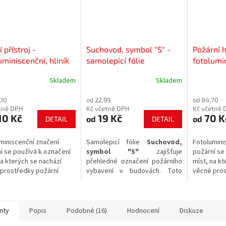
 přístroj -
Suchovod, symbol "S" -
Požární h
uminiscenční, hliník
samolepící fólie
fotolumi
plast/sam
Skladem
Skladem
,10
od 22,99
od 84,70
tně DPH
Kč včetně DPH
Kč včetně 
10 Kč
19 Kč
70 K
od
od
DETAIL
DETAIL
miniscenční značení
Samolepicí fólie
Suchovod,
Fotolumini
í se používá k označení
symbol "S"
zajišťuje
požární se
na kterých se nachází
přehledné označení požárního
míst, na kt
prostředky požární
vybavení v budovách. Toto
věcné pros
y a požárně
značení splňuje požadavky na
ochrany a 
nostního zařízení.
jasnou orientaci v prostorách
bezpečnost
při mimořádných událostech.
nty
Popis
Podobné (16)
Hodnocení
Diskuze