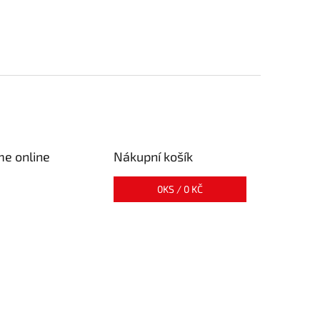
me online
Nákupní košík
0
KS /
0 KČ