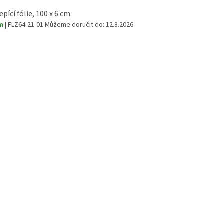
pící fólie, 100 x 6 cm
em
| FLZ64-21-01
Můžeme doručit do:
12.8.2026