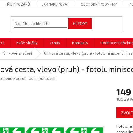
TŘÍDY POŽÁRŮ
JAK NAKUPOVAT
OBCHODNÍ PODMÍNKY
P
HLEDAT
CO2
Naše služby
O nás
Kontakty
Hodnocení obcho
Únikové značení
Úniková cesta, vlevo (pruh) - fotoluminiscenční, sa
ová cesta, vlevo (pruh) - fotoluminisce
né
noceno
Podrobnosti hodnocení
ní
149
u
180,29 K
Měrná
ZVOLT
cena:
ek.
Fotolumin
cest a ji