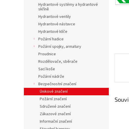
n
Hydrantové systémy a hydrantové
e
skříně
l
Hydrantové ventily
Hydrantové nástavce
Hydrantové klíče
Požární hadice
Požární spojky, armatury
Proudnice
Rozdělovače, sběrače
Sací koše
Požární nádrže
Bezpečnostní značení
Únikové značení
Souvi
Požární značení
Sdružené značení
Zákazové značení
Informační značení