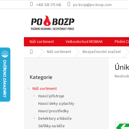
Přejít
+420 326 375 041
po-bozp@po-bozp.com
na
obsah
Náš sortiment
Velkoobchod MOBIAK
Plnění 
Domů
Náš sortiment
Bezpečnostní značení
P
Únik
o
Přeskočit
s
Průměr
Neohod
Kategorie
kategorie
t
hodnoce
r
produkt
Náš sortiment
a
je
Hasicí přístroje
0,0
n
z
Hasicí deky a plachty
n
5
í
Hasicí prostředky
hvězdič
p
Detektory a hlásiče
a
Skříňky na klíče