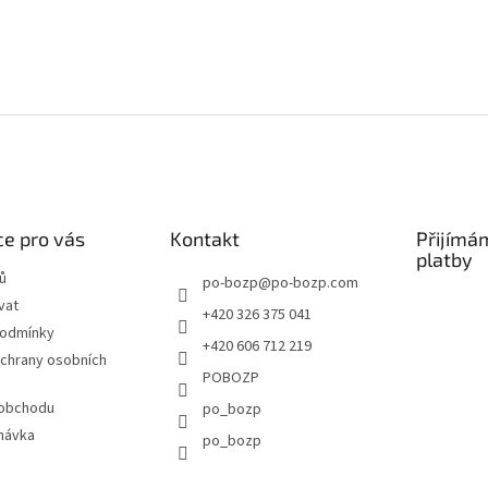
e pro vás
Kontakt
Přijímá
platby
ů
po-bozp
@
po-bozp.com
vat
+420 326 375 041
podmínky
+420 606 712 219
chrany osobních
POBOZP
 obchodu
po_bozp
návka
po_bozp