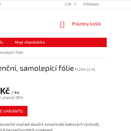
ODMÍNKY OCHRANY OSOBNÍCH ÚDAJŮ
CZK
HODNOCENÍ OBCHODU
Přihlášení
MOJE 
NÁKUPNÍ
Prázdný košík
KOŠÍK
du
Moje objednávka
molepící fólie
nční, samolepící fólie
FLZ64-21-01
 Kč
/ ks
č včetně DPH
E VARIANTU
iscenční značení slouží k označování únikových východů,
ných bezpečnostních oznámení.