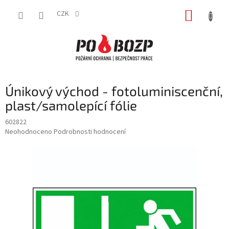
Přejít
NÁKUP
na
CZK
obsah
KOŠÍK
Únikový východ - fotoluminiscenční,
plast/samolepící fólie
602822
Průměrné
Neohodnoceno
Podrobnosti hodnocení
hodnocení
produktu
je
0,0
z
5
hvězdiček.