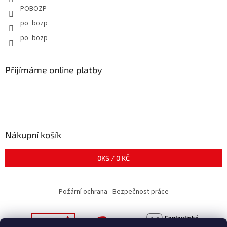
POBOZP
po_bozp
po_bozp
Přijímáme online platby
Nákupní košík
0
KS /
0 KČ
Požární ochrana - Bezpečnost práce