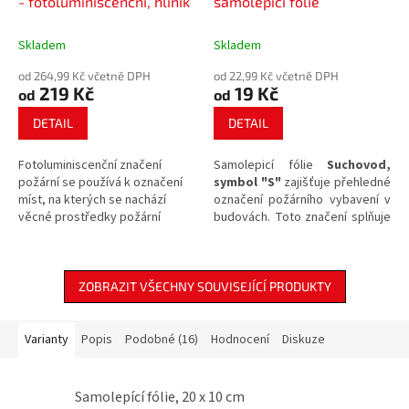
- fotoluminiscenční, hliník
samolepící fólie
Skladem
Skladem
od 264,99 Kč včetně DPH
od 22,99 Kč včetně DPH
219 Kč
19 Kč
od
od
DETAIL
DETAIL
Fotoluminiscenční značení
Samolepicí fólie
Suchovod,
požární se používá k označení
symbol "S"
zajišťuje přehledné
míst, na kterých se nachází
označení požárního vybavení v
věcné prostředky požární
budovách. Toto značení splňuje
ochrany a požárně
požadavky na jasnou orientaci v
bezpečnostního zařízení.
prostorách při mimořádných
událostech.
ZOBRAZIT VŠECHNY SOUVISEJÍCÍ PRODUKTY
Varianty
Popis
Podobné (16)
Hodnocení
Diskuze
Samolepící fólie, 20 x 10 cm