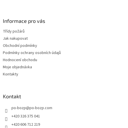
Z
á
p
a
Informace pro vás
t
Třídy požárů
í
Jak nakupovat
Obchodní podmínky
Podmínky ochrany osobních údajů
Hodnocení obchodu
Moje objednávka
Kontakty
Kontakt
po-bozp
@
po-bozp.com
+420 326 375 041
+420 606 712 219