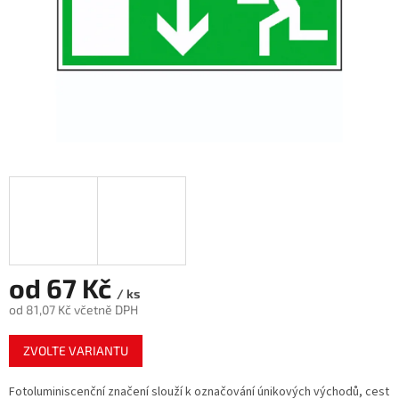
od
67 Kč
/ ks
od
81,07 Kč
včetně DPH
Měrná
ZVOLTE VARIANTU
cena:
Fotoluminiscenční značení slouží k označování únikových východů, cest