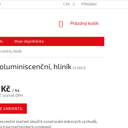
ODMÍNKY OCHRANY OSOBNÍCH ÚDAJŮ
CZK
HODNOCENÍ OBCHODU
Přihlášení
MOJE 
NÁKUPNÍ
Prázdný košík
KOŠÍK
du
Moje objednávka
enční, hliník
oluminiscenční, hliník
15.0019
 Kč
/ ks
č včetně DPH
E VARIANTU
iscenční značení slouží k označování únikových východů,
ných bezpečnostních oznámení.