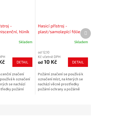
stroj -
Hasicí přístroj -
Další
iscenční, hliník
plast/samolepící fólie
produkt
Skladem
Skladem
od 12,10
DPH
Kč včetně DPH
Kč
10 Kč
od
DETAIL
DETAIL
scenční značení
Požární značení se používá k
 používá k označení
označení míst, na kterých se
erých se nachází
nachází věcné prostředky
tředky požární
požární ochrany a požárně
požárně
bezpečnostního zařízení.
ního zařízení.