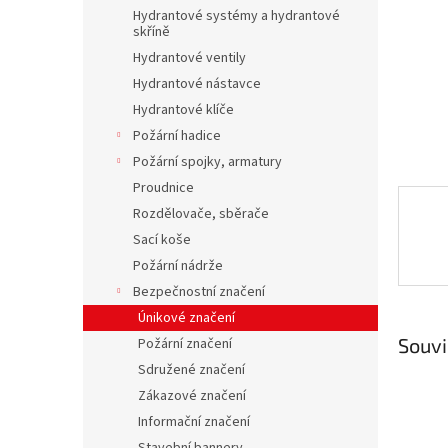
n
Hydrantové systémy a hydrantové
e
skříně
l
Hydrantové ventily
Hydrantové nástavce
Hydrantové klíče
Požární hadice
Požární spojky, armatury
Proudnice
Rozdělovače, sběrače
Sací koše
Požární nádrže
Bezpečnostní značení
Únikové značení
Souvi
Požární značení
Sdružené značení
Zákazové značení
Informační značení