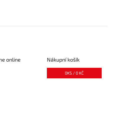
me online
Nákupní košík
0
KS /
0 KČ