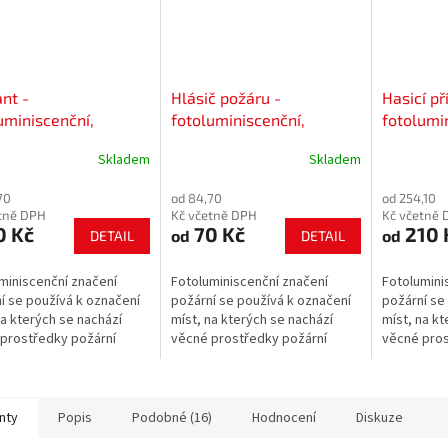
nt -
Hlásič požáru -
Hasicí pří
uminiscenční,
fotoluminiscenční,
fotolumin
/samolepící fólie
plast/samolepící fólie
Skladem
Skladem
70
od 84,70
od 254,10
tně DPH
Kč včetně DPH
Kč včetně 
0 Kč
70 Kč
210 
od
od
DETAIL
DETAIL
miniscenční značení
Fotoluminiscenční značení
Fotolumini
í se používá k označení
požární se používá k označení
požární se
na kterých se nachází
míst, na kterých se nachází
míst, na kt
prostředky požární
věcné prostředky požární
věcné pros
y a požárně
ochrany a požárně
ochrany a 
nostního zařízení.
bezpečnostního zařízení.
bezpečnost
nty
Popis
Podobné (16)
Hodnocení
Diskuze