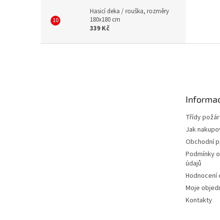
Hasicí deka / rouška, rozměry
180x180 cm
339 Kč
Z
á
p
a
t
Informac
í
Třídy požár
Jak nakupo
Obchodní 
Podmínky o
údajů
Hodnocení
Moje objed
Kontakty