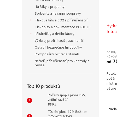
Stavební bannery
Držáky a praporky
Sorbenty a havarijní soupravy
Tlakové láhve CO2 a příslušenství
Hydra
Tiskopisy a dokumentace PO-BOZP
fotol
Lékárničky a defibrilátory
plast
Výzbroj profi - hasiči, záchranáři
Ostatní bezpečnostní doplňky
od 84,
Protipožární ochrana staveb
Kč vče
7
Nářadí, příslušenství pro kontroly a
od
revize
Fotolu
požárn
míst, 
Top 10 produktů
věcné 
ochran
Požární spojka pevná D25,
bezpeč
vnitřní závit 1″
88 Kč
Varia
Těsnění ploché 24x15x2 mm
(pro ventil G3/4")