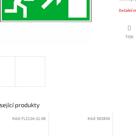
Detailní 
TISK
sející produkty
Kód:
FLZ12A-21-06
Kód:
602804