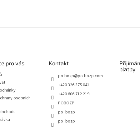
e pro vás
Kontakt
Přijímá
platby
ů
po-bozp
@
po-bozp.com
vat
+420 326 375 041
podmínky
+420 606 712 219
chrany osobních
POBOZP
 obchodu
po_bozp
návka
po_bozp