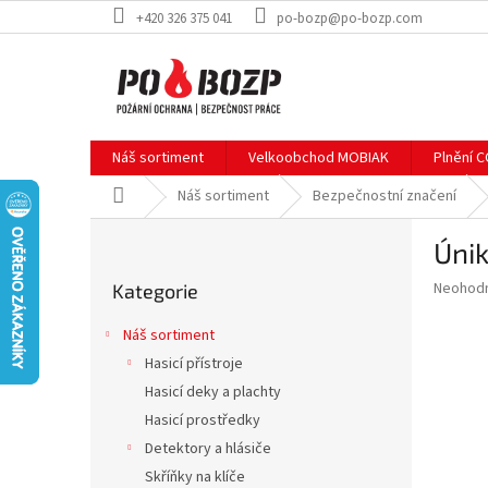
Přejít
+420 326 375 041
po-bozp@po-bozp.com
na
obsah
Náš sortiment
Velkoobchod MOBIAK
Plnění 
Domů
Náš sortiment
Bezpečnostní značení
P
Únik
o
Přeskočit
s
Průměr
Neohod
Kategorie
kategorie
t
hodnoce
r
produkt
Náš sortiment
a
je
Hasicí přístroje
0,0
n
z
Hasicí deky a plachty
n
5
í
Hasicí prostředky
hvězdič
p
Detektory a hlásiče
a
Skříňky na klíče