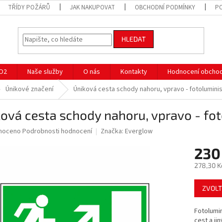
TŘÍDY POŽÁRŮ
JAK NAKUPOVAT
OBCHODNÍ PODMÍNKY
P
HLEDAT
CO2
Naše služby
O nás
Kontakty
Hodnocení obcho
Únikové značení
Úniková cesta schody nahoru, vpravo - fotoluminisc
ová cesta schody nahoru, vpravo - fot
né
noceno
Podrobnosti hodnocení
Značka:
Everglow
ní
230
u
278,30 K
Měrná
ZVOLT
cena:
ek.
Fotolumin
cest a ji