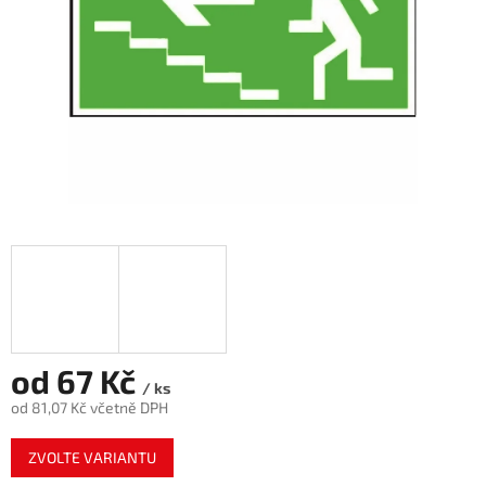
od
67 Kč
/ ks
od
81,07 Kč
včetně DPH
Měrná
ZVOLTE VARIANTU
cena: