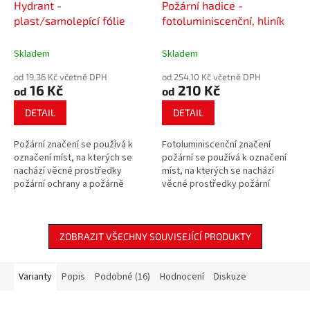
Hydrant -
Požární hadice -
plast/samolepící fólie
fotoluminiscenční, hliník
Skladem
Skladem
od 19,36 Kč včetně DPH
od 254,10 Kč včetně DPH
16 Kč
210 Kč
od
od
DETAIL
DETAIL
Požární značení se používá k
Fotoluminiscenční značení
označení míst, na kterých se
požární se používá k označení
nachází věcné prostředky
míst, na kterých se nachází
požární ochrany a požárně
věcné prostředky požární
bezpečnostního zařízení.
ochrany a požárně
bezpečnostního zařízení.
ZOBRAZIT VŠECHNY SOUVISEJÍCÍ PRODUKTY
Varianty
Popis
Podobné (16)
Hodnocení
Diskuze