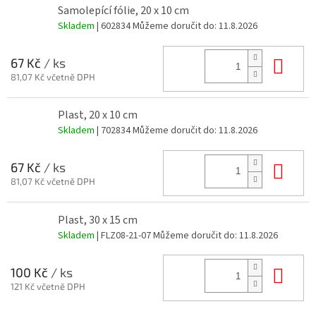
Samolepící fólie, 20 x 10 cm
Skladem
| 602834
Můžeme doručit do:
11.8.2026
Do 
67 Kč
/ ks
81,07 Kč včetně DPH
Plast, 20 x 10 cm
Skladem
| 702834
Můžeme doručit do:
11.8.2026
Do 
67 Kč
/ ks
81,07 Kč včetně DPH
Plast, 30 x 15 cm
Skladem
| FLZ08-21-07
Můžeme doručit do:
11.8.2026
Do 
100 Kč
/ ks
121 Kč včetně DPH