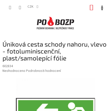
Přejít
NÁKUP
na
CZK
obsah
KOŠÍK
Úniková cesta schody nahoru, vlevo
- fotoluminiscenční,
plast/samolepící fólie
602834
Průměrné
Neohodnoceno
Podrobnosti hodnocení
hodnocení
produktu
je
0,0
z
5
hvězdiček.