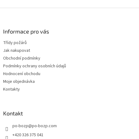
Z
á
p
a
Informace pro vás
t
Třídy požárů
í
Jak nakupovat
Obchodní podmínky
Podmínky ochrany osobních údajů
Hodnocení obchodu
Moje objednávka
Kontakty
Kontakt
po-bozp
@
po-bozp.com
+420 326 375 041