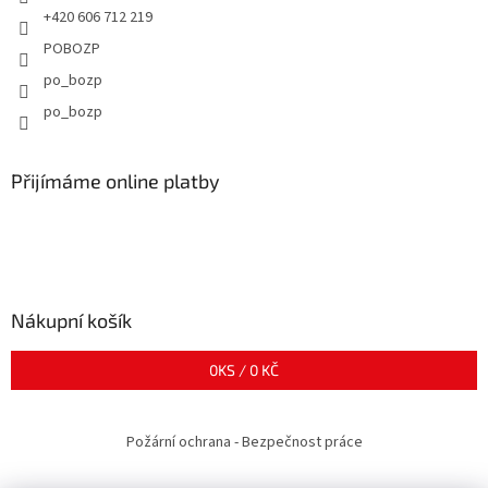
+420 606 712 219
POBOZP
po_bozp
po_bozp
Přijímáme online platby
Nákupní košík
0
KS /
0 KČ
Požární ochrana - Bezpečnost práce