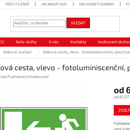
TŘÍDY POŽÁRŮ
JAK NAKUPOVAT
OBCHODNÍ PODMÍNKY
P
HLEDAT
CO2
Naše služby
O nás
Kontakty
Hodnocení obcho
Únikové značení
Úniková cesta, vlevo - fotoluminiscenční, plast/sa
ová cesta, vlevo - fotoluminiscenční, 
né
cení
Podrobnosti hodnocení
ní
od
u
od
81,07
Měrná
ZVOLT
cena:
ek.
Fotolumin
cest a ji