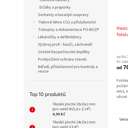
Stavební bannery
Držáky a praporky
Sorbenty a havarijní soupravy
Tlakové láhve CO2 a příslušenství
Hasicí
Tiskopisy a dokumentace PO-BOZP
fotol
Lékárničky a defibrilátory
plast
Výzbroj profi - hasiči, záchranáři
Ostatní bezpečnostní doplňky
od 84,
Protipožární ochrana staveb
Kč vče
7
Nářadí, příslušenství pro kontroly a
od
revize
Fotolu
požárn
míst, 
Top 10 produktů
věcné 
ochran
Těsnění ploché 20x10x2 mm
bezpeč
(pro ventil W21,8 x 1/14")
4,90 Kč
Varia
Těsnění ploché 24x15x2 mm
(pro ventil G3/4")