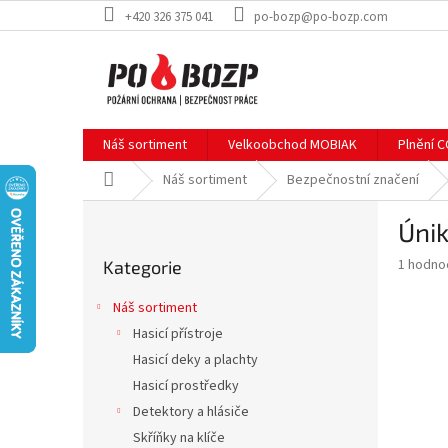
Přejít
+420 326 375 041
po-bozp@po-bozp.com
na
obsah
Náš sortiment
Velkoobchod MOBIAK
Plnění 
Domů
Náš sortiment
Bezpečnostní značení
P
Únik
o
Přeskočit
s
Průměr
1 hodno
Kategorie
kategorie
t
hodnoce
r
produkt
Náš sortiment
a
je
Hasicí přístroje
5,0
n
z
Hasicí deky a plachty
n
5
í
Hasicí prostředky
hvězdič
p
Detektory a hlásiče
a
Skříňky na klíče