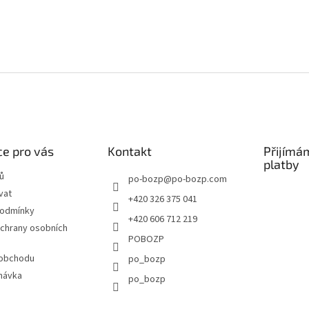
e pro vás
Kontakt
Přijímá
platby
ů
po-bozp
@
po-bozp.com
vat
+420 326 375 041
podmínky
+420 606 712 219
chrany osobních
POBOZP
 obchodu
po_bozp
návka
po_bozp