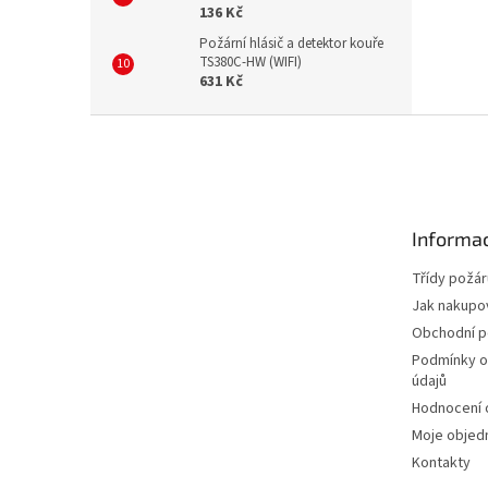
136 Kč
Požární hlásič a detektor kouře
TS380C-HW (WIFI)
631 Kč
Z
á
p
a
t
Informac
í
Třídy požár
Jak nakupo
Obchodní 
Podmínky o
údajů
Hodnocení
Moje objed
Kontakty