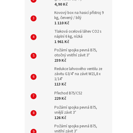
4,90 Kč
Kovový box na hasicí přístroj 9
kg, červený / bílý
1 110 Kč
Tlaková ocelová láhev CO2 s
náplní 6 kg, nízká
1 961 Kč
Požární spojka pevná B75,
otočný vnitřní závit 3″
239 Kč
Redukce lahvového ventilu ze
závitu G3/4" na závit W21,8 x
1/14"
113 Kč
Přechod B75/C52
229 Kč
Požární spojka pevná B75,
vnější závit 3″
126 Kč
Požární spojka pevná B75,
vnitřní závit 3″