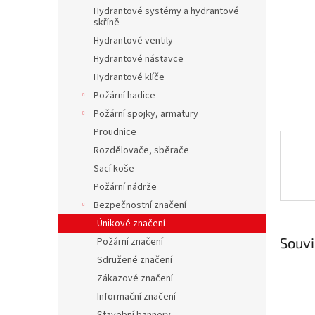
n
Hydrantové systémy a hydrantové
e
skříně
l
Hydrantové ventily
Hydrantové nástavce
Hydrantové klíče
Požární hadice
Požární spojky, armatury
Proudnice
Rozdělovače, sběrače
Sací koše
Požární nádrže
Bezpečnostní značení
Únikové značení
Souvi
Požární značení
Sdružené značení
Zákazové značení
Informační značení