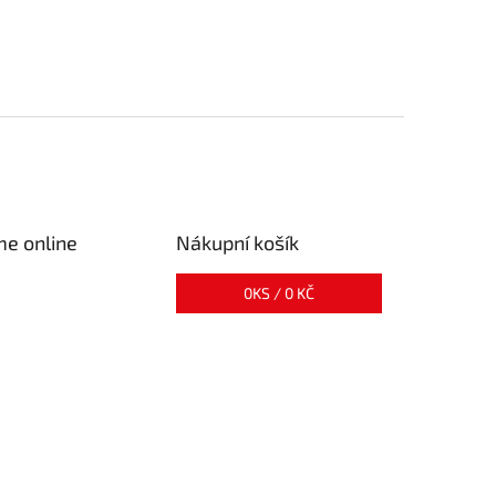
me online
Nákupní košík
0
KS /
0 KČ