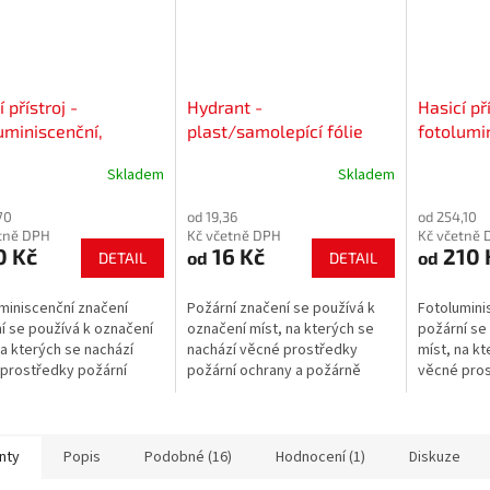
 přístroj -
Hydrant -
Hasicí pří
uminiscenční,
plast/samolepící fólie
fotolumin
/samolepící fólie
Skladem
Skladem
70
od 19,36
od 254,10
tně DPH
Kč včetně DPH
Kč včetně 
0 Kč
16 Kč
210 
od
od
DETAIL
DETAIL
miniscenční značení
Požární značení se používá k
Fotolumini
í se používá k označení
označení míst, na kterých se
požární se
na kterých se nachází
nachází věcné prostředky
míst, na kt
prostředky požární
požární ochrany a požárně
věcné pros
y a požárně
bezpečnostního zařízení.
ochrany a 
nostního zařízení.
bezpečnost
nty
Popis
Podobné (16)
Hodnocení (1)
Diskuze