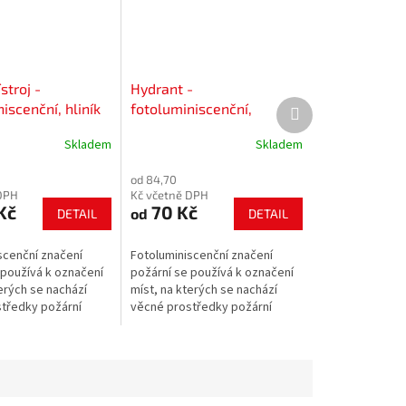
stroj -
Hydrant -
Další
iscenční, hliník
fotoluminiscenční,
produkt
plast/samolepící fólie
Skladem
Skladem
od 84,70
DPH
Kč včetně DPH
Kč
70 Kč
od
DETAIL
DETAIL
scenční značení
Fotoluminiscenční značení
 používá k označení
požární se používá k označení
erých se nachází
míst, na kterých se nachází
tředky požární
věcné prostředky požární
požárně
ochrany a požárně
ního zařízení.
bezpečnostního zařízení.