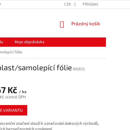
ODMÍNKY OCHRANY OSOBNÍCH ÚDAJŮ
CZK
HODNOCENÍ OBCHODU
Přihlášení
MOJE 
NÁKUPNÍ
Prázdný košík
KOŠÍK
du
Moje objednávka
molepící fólie
plast/samolepící fólie
602821
67 Kč
/ ks
 Kč
včetně DPH
E VARIANTU
iscenční značení slouží k označování únikových východů,
ných bezpečnostních oznámení.